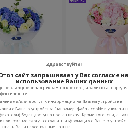
Здравствуйте!
зы"
Букет "Марта"
Этот сайт запрашивает у Вас согласие н
использование Ваших данных
3 145 грн
рсонализированная реклама и контент, аналитика, опреде
Заказать
фективности
анение и/или доступ к информации на Вашем устройстве
ация с Вашего устройства (например, файлы cookie и уникальн
фикаторы) будет доступна поставщикам. Кроме того, они, а так
ли приложение смогут сохранять информацию с Вашего устройст
тывать Ваши персональные данные.