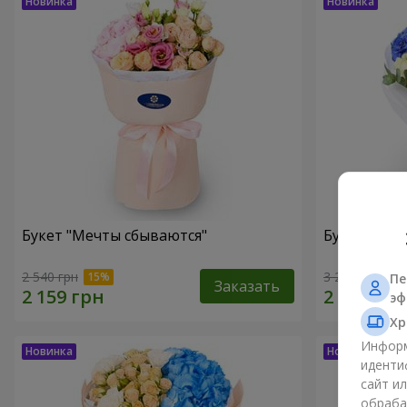
Букет "Мечты сбываются"
Букет "Гре
2 540 грн
3 249 грн
Пе
Заказать
эф
Хр
Информ
иденти
сайт и
обраба