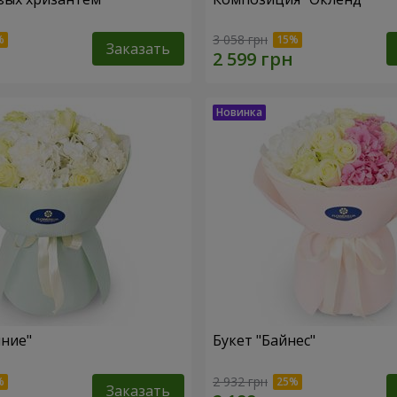
3 058 грн
Заказать
яние"
Букет "Байнес"
2 932 грн
Заказать