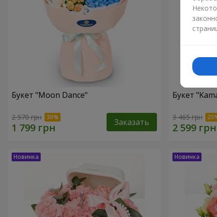
Некото
законн
страни
Букет "Moon Dance"
Букет "Kama
2 570 грн
3 465 грн
Заказать