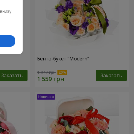
и
 внизу
Бенто-букет "Modern"
1 949 грн
Заказать
Заказать