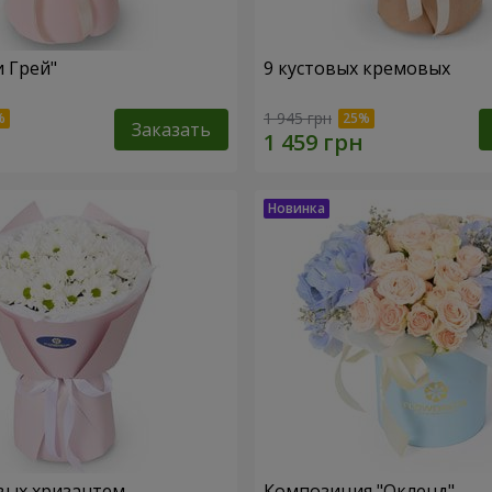
и Грей"
9 кустовых кремовых
1 945 грн
Заказать
вых хризантем
Композиция "Окленд"