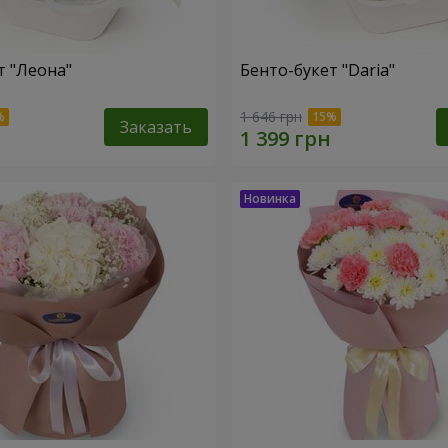
т "Леона"
Бенто-букет "Daria"
1 646 грн
Заказать