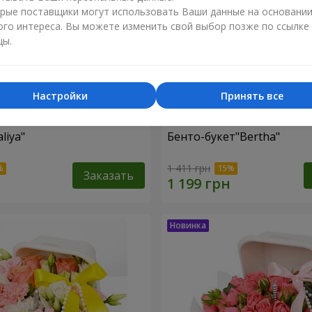
рые поставщики могут использовать Ваши данные на основани
ого интереса. Вы можете изменить свой выбор позже по ссылке
цы.
Настройки
Принять все
liya"
Бенто-букет"Bertha"
1 411 грн
Заказать