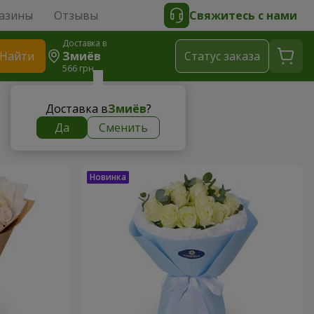
азины
Отзывы
Свяжитесь с нами
Доставка в
Найти
Змиёв
Cтатус заказа
566 грн
Доставка в
Змиёв
?
Да
Сменить