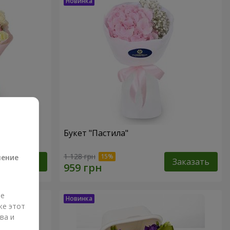
Букет "Пастила"
а
1 128 грн
ление
Заказать
Заказать
ые
же этот
ва и