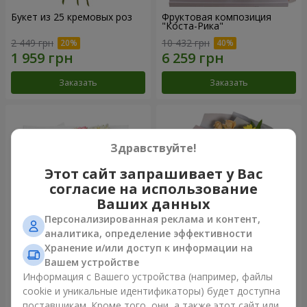
Букет из 25 кремовых роз
Фруктовая композиция
"Коста-Рика"
2 449 грн
10 432 грн
Заказать
Заказать
Здравствуйте!
Этот сайт запрашивает у Вас
согласие на использование
Ваших данных
Персонализированная реклама и контент,
аналитика, определение эффективности
Хранение и/или доступ к информации на
Букет "Крещатик"
Букет "Мы и лето"
Вашем устройстве
Информация с Вашего устройства (например, файлы
3 941 грн
1 621 грн
cookie и уникальные идентификаторы) будет доступна
поставщикам. Кроме того, они, а также этот сайт или