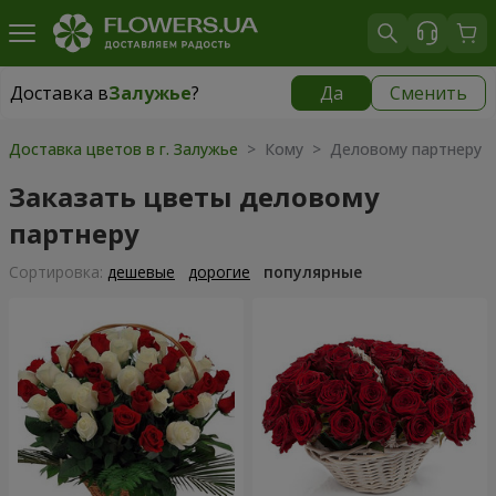
Доставка в
Залужье
?
Да
Сменить
Доставка в
Залужье
|
бесплатно
Доставка цветов в г. Залужье
> Кому > Деловому партнеру
Заказать цветы деловому
партнеру
Cортировка:
дешевые
дорогие
популярные