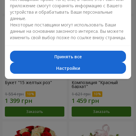
приложение смогут сохранять информацию с Вашего
Заказать
Заказать
устройства и обрабатывать Ваши персональные
данные.
Некоторые поставщики могут использовать Ваши
данные на основании законного интереса. Вы можете
изменить свой выбор позже по ссылке внизу страницы.
Принять все
Настройки
Букет "15 желтых роз"
Композиция "Красный
бархат"
1 554 грн
1 621 грн
Заказать
Заказать