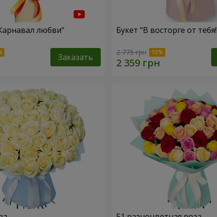
"Карнавал любви"
Букет "В восторге от тебя!
2 775 грн
Заказать
за
51 разноцветная роза