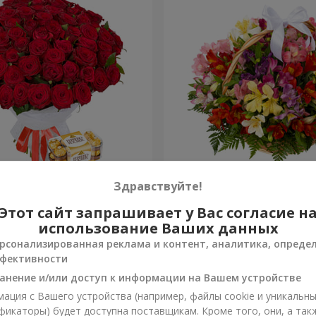
 роз
Корзина альстромерий "А
Здравствуйте!
Этот сайт запрашивает у Вас согласие н
3 646 грн
Заказать
использование Ваших данных
рсонализированная реклама и контент, аналитика, опреде
фективности
анение и/или доступ к информации на Вашем устройстве
ация с Вашего устройства (например, файлы cookie и уникальн
фикаторы) будет доступна поставщикам. Кроме того, они, а так