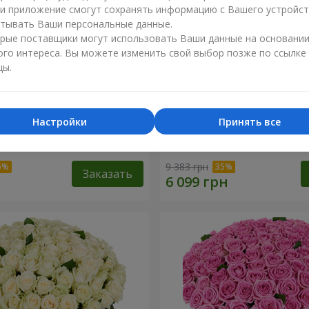
ли приложение смогут сохранять информацию с Вашего устройст
тывать Ваши персональные данные.
рые поставщики могут использовать Ваши данные на основани
ого интереса. Вы можете изменить свой выбор позже по ссылке
цы.
Настройки
Принять все
я роза
101 разноцветная роза
9 383 грн
Заказать