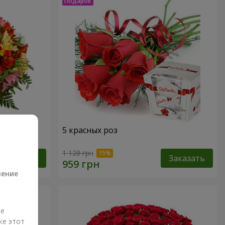
кварель"
5 красных роз
а
1 128 грн
Заказать
Заказать
ление
ые
же этот