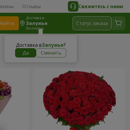
азины
Отзывы
Свяжитесь с нами
Доставка в
Найти
Залужье
Cтатус заказа
бесплатно
Доставка в
Залужье
?
Да
Сменить