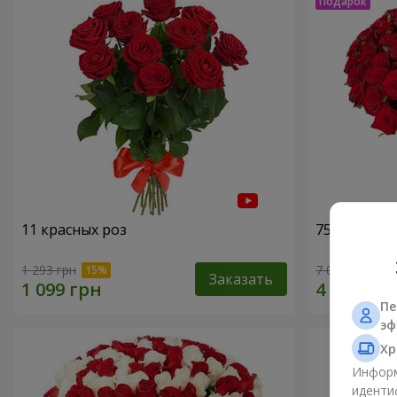
11 красных роз
75 красных
1 293 грн
7 084 грн
Заказать
Пе
эф
Хр
Информ
иденти