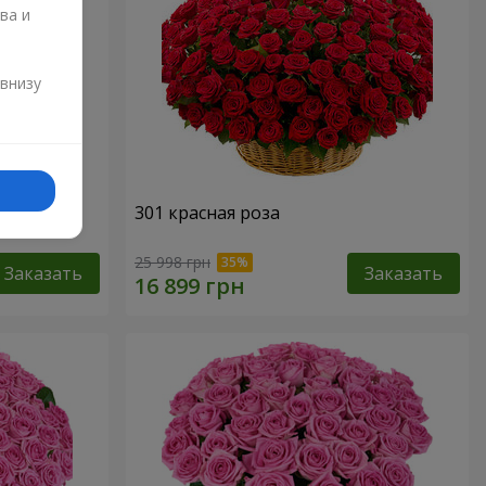
ва и
и
 внизу
301 красная роза
25 998 грн
Заказать
Заказать