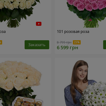
оза
101 розовая роза
8 799 грн
Заказать