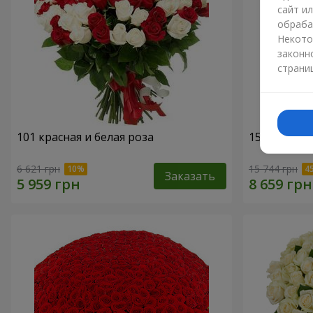
сайт и
обраба
Некото
законн
страни
101 красная и белая роза
151 красна
6 621 грн
15 744 грн
Заказать