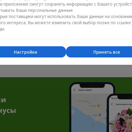
ли приложение смогут сохранять информацию с Вашего устройст
тывать Ваши персональные данные.
рые поставщики могут использовать Ваши данные на основани
ого интереса. Вы можете изменить свой выбор позже по ссылке
цы.
Все фото доставок
Настройки
Принять все
Заказать этот товар
ии
нусы