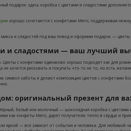
ный подарок: здесь коробка с цветами и сладостями дополняет
ерии
хорошо сочетаются с конфетами Merci, поддерживая нежну
 микса и сладостей под ваш повод и оформим подарок — цветы
ми и сладостями — ваш лучший вы
. Цветы с конфетами одинаково хорошо подходят как для роман
 не хочется рисковать и покупать что-то не то, но есть желани
ак символ заботы и делают композицию цветов с конфетами бол
чно.
дом: оригинальный презент для в
 Чёрный, белый или молочный — шоколадная коробка с цветами 
ими как конфеты Merci, дарят получателю тепло в сердце и при
ли яркой — всё зависит от события и человека. Для любимой ч