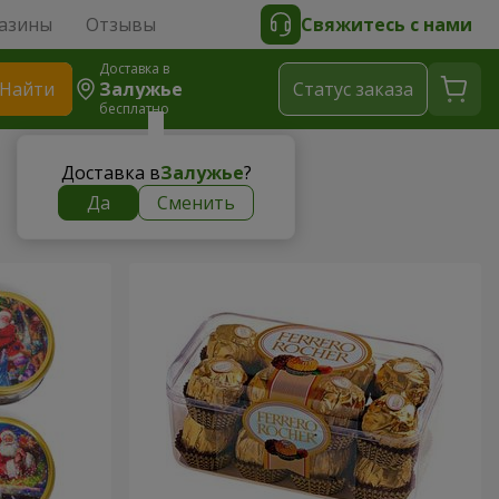
азины
Отзывы
Свяжитесь с нами
Доставка в
Найти
Залужье
Cтатус заказа
бесплатно
Доставка в
Залужье
?
Да
Сменить