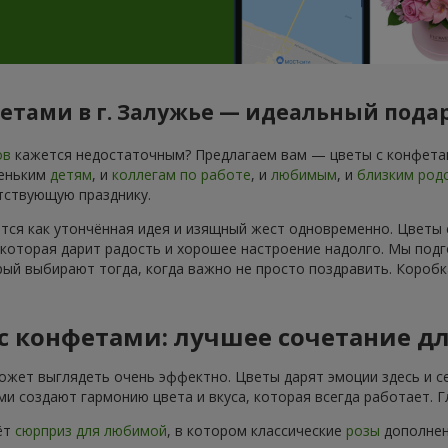
фетами в г. Залужье — идеальный пода
ов
кажется недостаточным? Предлагаем вам — цветы с конфетам
леньким
детям
, и
коллегам по работе
, и
любимым
, и
близким род
тствующую празднику.
ется как утончённая идея и изящный жест одновременно. Цветы
 которая дарит радость и хорошее настроение надолго. Мы подг
ый выбирают тогда, когда важно не просто поздравить. Коробк
 с конфетами: лучшее сочетание д
ожет выглядеть очень эффектно. Цветы дарят эмоции здесь и се
и создают гармонию цвета и вкуса, которая всегда работает. 
ёт
сюрприз для любимой
, в котором классические
розы
дополнены