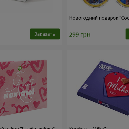
Новогодний подарок "Coo
Заказать
 набор "Я тебя люблю"
Конфеты "Milka"