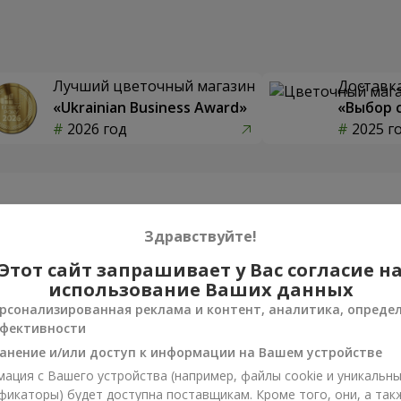
Лучший цветочный магазин
Доставка
«Ukrainian Business Award»
«Выбор 
2026 год
2025 г
Фотогалерея
Здравствуйте!
Этот сайт запрашивает у Вас согласие н
использование Ваших данных
рсонализированная реклама и контент, аналитика, опреде
фективности
анение и/или доступ к информации на Вашем устройстве
ация с Вашего устройства (например, файлы cookie и уникальн
фикаторы) будет доступна поставщикам. Кроме того, они, а так