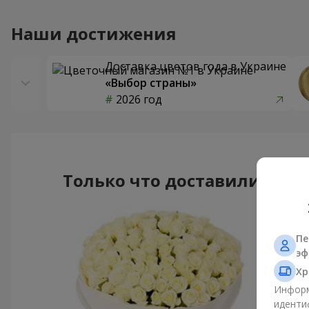
Наши достижения
Доставка цветов года в Украине
«Выбор страны»
2026 год
Только что доставили
Пе
эф
Хр
Информ
иденти