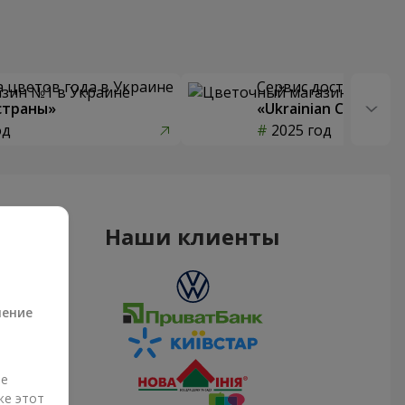
 цветов года в Украине
Сервис доставки цв
страны»
«Ukrainian Choice»
од
2025 год
Наши клиенты
а
ление
ые
же этот