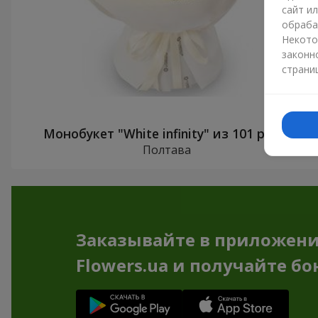
сайт и
обраба
Некото
законн
страни
Монобукет "White infinity" из 101 розы
Полтава
Заказывайте в приложен
Flowers.ua и получайте бо