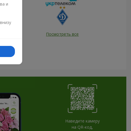
ва и
и
 внизу
Посмотреть все
Наведите камеру
на QR-код,