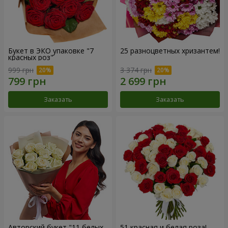
Букет в ЭКО упаковке "7
25 разноцветных хризантем!
красных роз"
999 грн
3 374 грн
Заказать
Заказать
Авторский букет "11 белых
51 красная и белая роза!