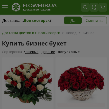
Доставка в
Вольногорск
?
Да
Сменить
Доставка в
Вольногорск
|
1160 грн
Доставка цветов в г. Вольногорск
> Повод > Бизнес
Купить бизнес букет
Cортировка:
дешевые
дорогие
популярные