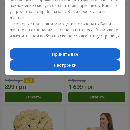
приложение смогут сохранять информацию с Вашего
устройства и обрабатывать Ваши персональные
данные.
Некоторые поставщики могут использовать Ваши
данные на основании законного интереса. Вы можете
изменить свой выбор позже по ссылке внизу страницы.
Принять все
Настройки
Букет "Времена года"
Букет из 21 кремовой розы
1 124 грн
1 999 грн
Заказать
Заказать