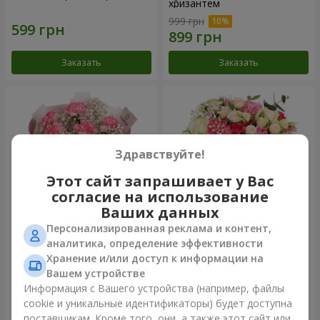
хризантем
999 грн
Заказать
Заказать
Здравствуйте!
Этот сайт запрашивает у Вас
согласие на использование
Ваших данных
Персонализированная реклама и контент,
Букет "Королева
Цветы в коробке
аналитика, определение эффективности
Карибского моря"
"Помпадур"
Хранение и/или доступ к информации на
1 249 грн
2 124 грн
Вашем устройстве
Информация с Вашего устройства (например, файлы
cookie и уникальные идентификаторы) будет доступна
Заказать
Заказать
поставщикам. Кроме того, они, а также этот сайт или