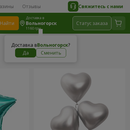
азины
Отзывы
Свяжитесь с нами
Доставка в
Найти
Вольногорск
Cтатус заказа
1160 грн
Доставка в
Вольногорск
?
Да
Сменить