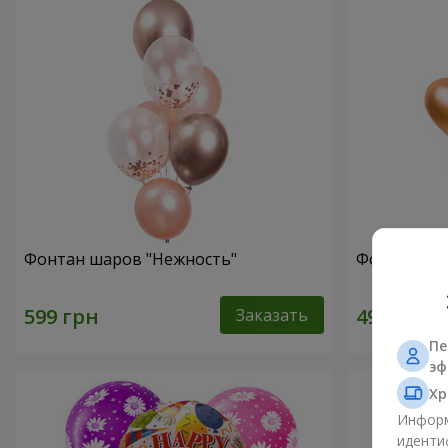
Фонтан шаров "Нежность"
Фонтан шар
Заказать
Пе
эф
Хр
Информ
иденти