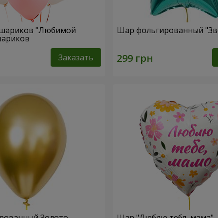
 шариков "Любимой
Шар фольгированный "Зв
 шариков
Заказать
рованный Золото
Шар "Люблю тебя, мама"