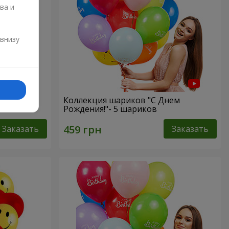
ва и
и
 внизу
Коллекция шариков "С Днем
Рождения!"- 5 шариков
Заказать
Заказать