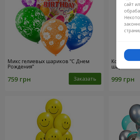
сайт и
обраба
Некото
законн
страни
Микс гелиевых шариков "C Днем
Коллекция 
Рождения"
шариков
Заказать