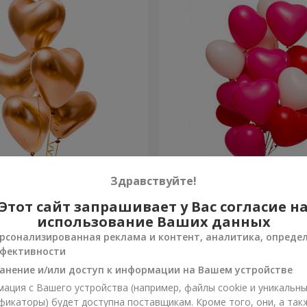
ов “Golden hearts”
15 гелиевых шариков (в 
Здравствуйте!
сердец)
Этот сайт запрашивает у Вас согласие н
Заказать
использование Ваших данных
рсонализированная реклама и контент, аналитика, опреде
фективности
анение и/или доступ к информации на Вашем устройстве
ация с Вашего устройства (например, файлы cookie и уникальн
фикаторы) будет доступна поставщикам. Кроме того, они, а так