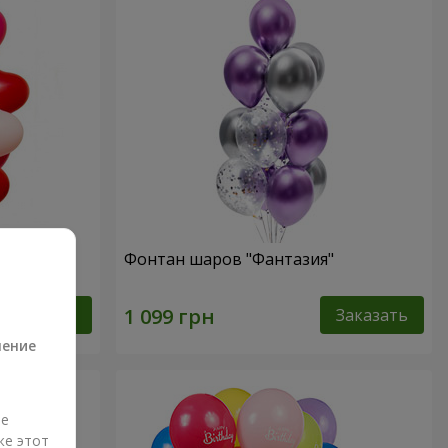
форме
Фонтан шаров "Фантазия"
а
Заказать
Заказать
ление
ые
же этот