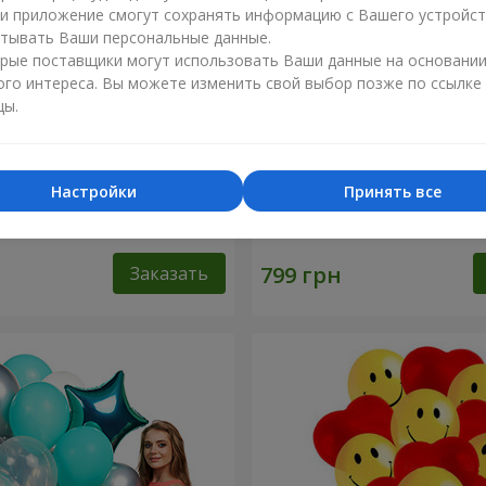
ли приложение смогут сохранять информацию с Вашего устройст
тывать Ваши персональные данные.
рые поставщики могут использовать Ваши данные на основани
ого интереса. Вы можете изменить свой выбор позже по ссылке
цы.
Настройки
Принять все
шариков "Фламинго" - 9
Шарики "Цифры"
Заказать