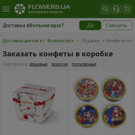
Доставка в
Вольногорск
?
Да
Сменить
Доставка в
Вольногорск
|
1160 грн
Доставка цветов в г. Вольногорск
> Подарки > Конфеты и пр
Заказать конфеты в коробке
Cортировка:
дешевые
дорогие
популярные