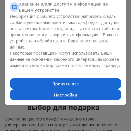
Для
корпоративного мероприятия
подойдёт
Хранение и/или доступ к информации на
премиальный подарок: здесь коробка с цветами и
Вашем устройстве
сладостями дополняется изысканными каллами,
Информация с Вашего устройства (например, файлы
герберами
или
орхидеями
и элитными сладостями;
cookie и уникальные идентификаторы) будет доступна
поставщикам. Кроме того, они, а также этот сайт или
Нежные букеты из
эустомы
,
тюльпанов
или
приложение смогут сохранять информацию с Вашего
альстромерии
хорошо сочетаются с конфетами
устройства и обрабатывать Ваши персональные
Merci, поддерживая нежную подачу и лёгкое
данные.
настроение — как
поздравление с рождением
ребёнка
или ко Дню всех влюблённых.
Некоторые поставщики могут использовать Ваши
данные на основании законного интереса. Вы можете
Мы поможем вам подобрать лучшее сочетание цветочного
изменить свой выбор позже по ссылке внизу страницы.
микса и сладостей под ваш повод и оформим подарок —
цветы с конфетами — надлежащим образом.
Принять все
Коробка с цветами и
Настройки
сладостями — ваш лучший
выбор для подарка
Сочетание цветов с конфетами давно стало
универсальным. Цветы с конфетами одинаково хорошо
подходят как для романтических моментов, так и для