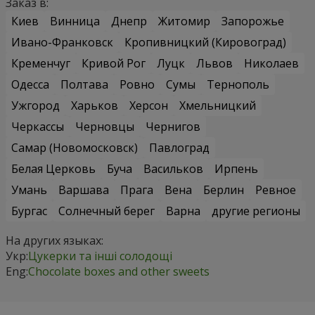
Заказ в:
Киев
Винница
Днепр
Житомир
Запорожье
Ивано-Франковск
Кропивницкий (Кировоград)
Кременчуг
Кривой Рог
Луцк
Львов
Николаев
Одесса
Полтава
Ровно
Сумы
Тернополь
Ужгород
Харьков
Херсон
Хмельницкий
Черкассы
Черновцы
Чернигов
Самар (Новомосковск)
Павлоград
Белая Церковь
Буча
Васильков
Ирпень
Умань
Варшава
Прага
Вена
Берлин
Ревное
Бургас
Солнечный берег
Варна
другие регионы
На других языках:
Укр:
Цукерки та інші солодощі
Eng:
Chocolate boxes and other sweets