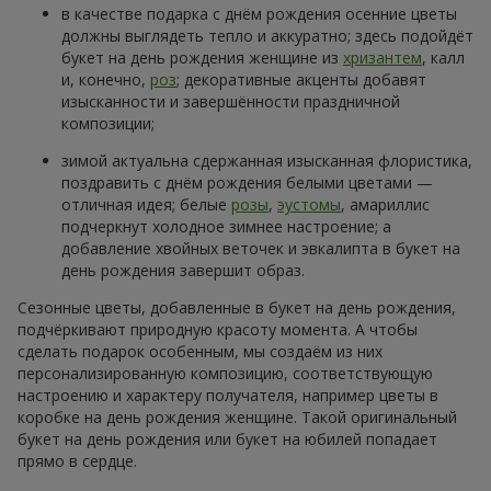
в качестве подарка с днём рождения осенние цветы
должны выглядеть тепло и аккуратно; здесь подойдёт
букет на день рождения женщине из
хризантем
, калл
и, конечно,
роз
; декоративные акценты добавят
изысканности и завершённости праздничной
композиции;
зимой актуальна сдержанная изысканная флористика,
поздравить с днём рождения белыми цветами —
отличная идея; белые
розы
,
эустомы
, амариллис
подчеркнут холодное зимнее настроение; а
добавление хвойных веточек и эвкалипта в букет на
день рождения завершит образ.
Сезонные цветы, добавленные в букет на день рождения,
подчёркивают природную красоту момента. А чтобы
сделать подарок особенным, мы создаём из них
персонализированную композицию, соответствующую
настроению и характеру получателя, например цветы в
коробке на день рождения женщине. Такой оригинальный
букет на день рождения или букет на юбилей попадает
прямо в сердце.