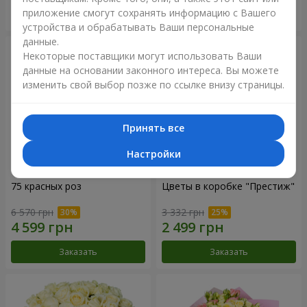
приложение смогут сохранять информацию с Вашего
Заказать
Заказать
устройства и обрабатывать Ваши персональные
данные.
Некоторые поставщики могут использовать Ваши
данные на основании законного интереса. Вы можете
изменить свой выбор позже по ссылке внизу страницы.
Принять все
Настройки
75 красных роз
Цветы в коробке "Престиж"
6 570 грн
3 332 грн
Заказать
Заказать