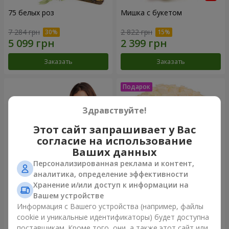
75 белых роз
Мишка с букетом
7 284 грн
2 822 грн
Заказать
Заказать
Здравствуйте!
Этот сайт запрашивает у Вас
согласие на использование
Ваших данных
Персонализированная реклама и контент,
аналитика, определение эффективности
Хранение и/или доступ к информации на
151 красная роза
Букет "Очей очарованье"
Вашем устройстве
Информация с Вашего устройства (например, файлы
14 289 грн
4 074 грн
cookie и уникальные идентификаторы) будет доступна
поставщикам. Кроме того, они, а также этот сайт или