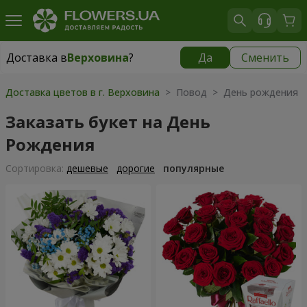
Доставка в
Верховина
?
Да
Сменить
Доставка в
Верховина
|
1105 грн
Доставка цветов в г. Верховина
> Повод > День рождения
Заказать букет на День
Рождения
Cортировка:
дешевые
дорогие
популярные