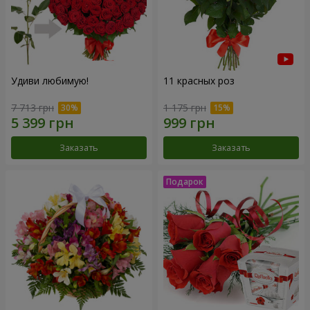
Удиви любимую!
11 красных роз
7 713 грн
1 175 грн
Заказать
Заказать