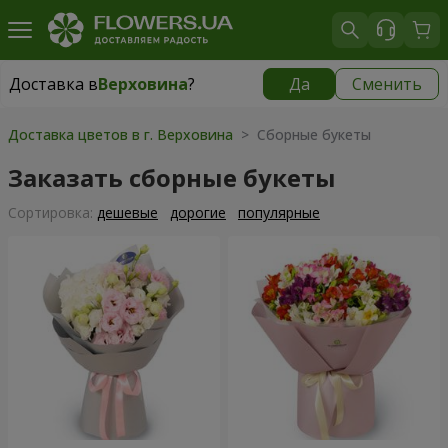
Доставка в
Верховина
?
Да
Сменить
Доставка в
Верховина
|
1105 грн
Доставка цветов в г. Верховина
> Сборные букеты
Заказать сборные букеты
Cортировка:
дешевые
дорогие
популярные