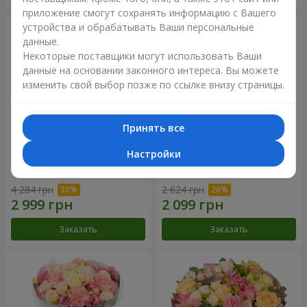
приложение смогут сохранять информацию с Вашего
устройства и обрабатывать Ваши персональные
данные.
Некоторые поставщики могут использовать Ваши
данные на основании законного интереса. Вы можете
изменить свой выбор позже по ссылке внизу страницы.
Принять все
Настройки
Букет "Your Smile"
Букет "Прикосновение
нежности"
4 284 грн
2 624 грн
Заказать
Заказать