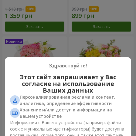
1 510 грн
999 грн
Заказать
Заказать
Здравствуйте!
Этот сайт запрашивает у Вас
согласие на использование
Ваших данных
Персонализированная реклама и контент,
Букет "Розовый зефир"
Букет "Дзинтарс"
аналитика, определение эффективности
Хранение и/или доступ к информации на
1 411 грн
1 999 грн
Вашем устройстве
Информация с Вашего устройства (например, файлы
cookie и уникальные идентификаторы) будет доступна
Заказать
Заказать
поставщикам. Кроме того, они, а также этот сайт или