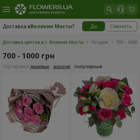
Доставка в
Великие Мосты
?
Да
Сменить
Доставка в
Великие Мосты
|
930 грн
Доставка цветов в г. Великие Мосты
> По цене > 700 - 1000 
700 - 1000 грн
Cортировка:
дешевые
дорогие
популярные