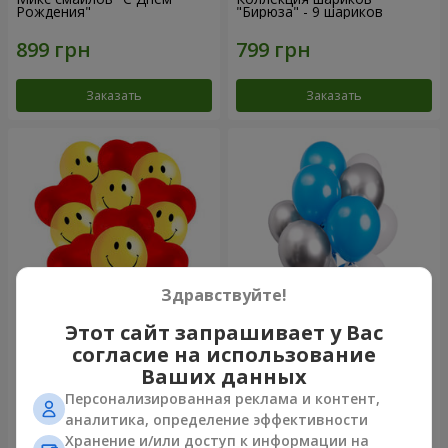
Рождения"
"Бирюза" - 9 шариков
Заказать
Заказать
Здравствуйте!
Этот сайт запрашивает у Вас
11 желтых смайлов и
Фонтан шаров "Небо"
согласие на использование
красных сердец
Ваших данных
Персонализированная реклама и контент,
аналитика, определение эффективности
Хранение и/или доступ к информации на
Заказать
Заказать