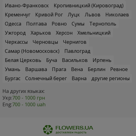
Ивано-Франковск
Кропивницкий (Кировоград)
Кременчуг
Кривой Рог
Луцк
Львов
Николаев
Одесса
Полтава
Ровно
Сумы
Тернополь
Ужгород
Харьков
Херсон
Хмельницкий
Черкассы
Черновцы
Чернигов
Самар (Новомосковск)
Павлоград
Белая Церковь
Буча
Васильков
Ирпень
Умань
Варшава
Прага
Вена
Берлин
Ревное
Бургас
Солнечный берег
Варна
другие регионы
На других языках:
Укр:
700 - 1000 грн
Eng:
700 - 1000 uah