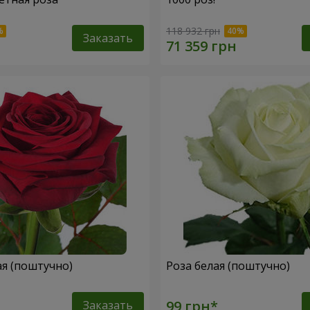
118 932 грн
Заказать
ая (поштучно)
Роза белая (поштучно)
Заказать