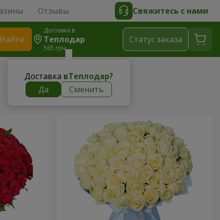
азины
Отзывы
Свяжитесь с нами
Доставка в
Найти
Теплодар
Cтатус заказа
565 грн
Доставка в
Теплодар
?
Да
Сменить