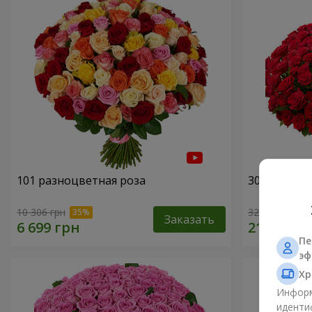
101 разноцветная роза
301 красна
10 306 грн
32 460 грн
Заказать
Пе
эф
Хр
Информ
иденти