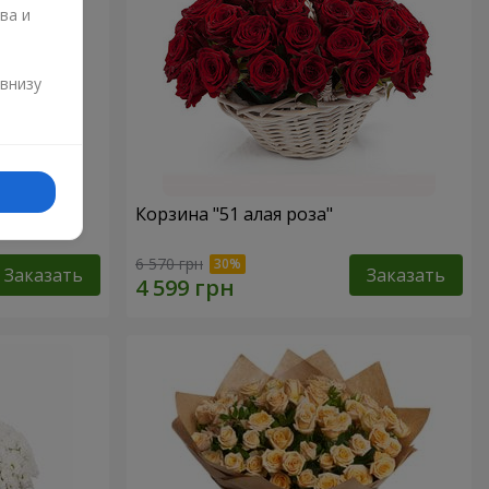
ва и
и
 внизу
Корзина "51 алая роза"
6 570 грн
Заказать
Заказать