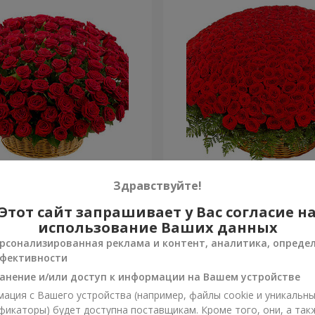
я роза
501 красная роза
Здравствуйте!
Этот сайт запрашивает у Вас согласие н
64 907 грн
Заказать
использование Ваших данных
рсонализированная реклама и контент, аналитика, опреде
фективности
анение и/или доступ к информации на Вашем устройстве
ация с Вашего устройства (например, файлы cookie и уникальн
фикаторы) будет доступна поставщикам. Кроме того, они, а так