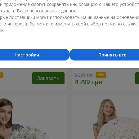
ли приложение смогут сохранять информацию с Вашего устройст
тывать Ваши персональные данные.
рые поставщики могут использовать Ваши данные на основани
ого интереса. Вы можете изменить свой выбор позже по ссылке
цы.
Настройки
Принять все
 роза
Корзина "С наилучшими
пожеланиями!"
6 399 грн
Заказать