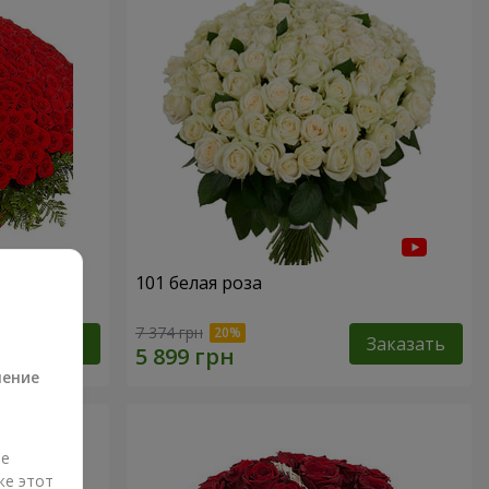
101 белая роза
а
7 374 грн
Заказать
Заказать
ление
ые
же этот