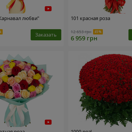
"Карнавал любви"
101 красная роза
12 653 грн
Заказать
етная роза
1000 роз!