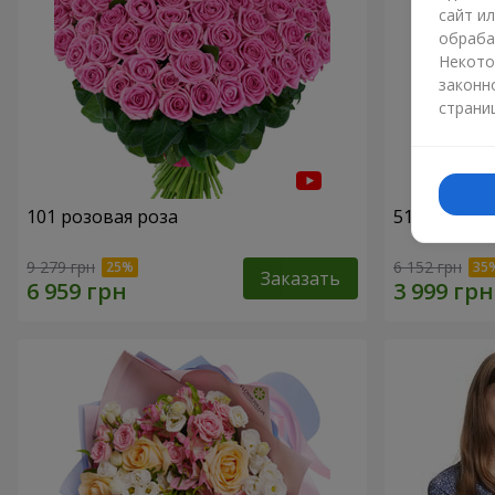
сайт и
обраба
Некото
законн
страни
101 розовая роза
51 розовая
9 279 грн
6 152 грн
Заказать