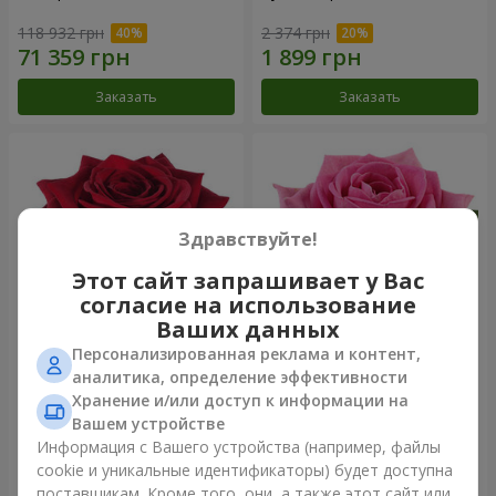
118 932 грн
2 374 грн
Заказать
Заказать
Здравствуйте!
Этот сайт запрашивает у Вас
согласие на использование
Ваших данных
Персонализированная реклама и контент,
Роза красная (поштучно)
Роза розовая (поштучно)
аналитика, определение эффективности
Хранение и/или доступ к информации на
Вашем устройстве
Информация с Вашего устройства (например, файлы
cookie и уникальные идентификаторы) будет доступна
Заказать
Заказать
поставщикам. Кроме того, они, а также этот сайт или