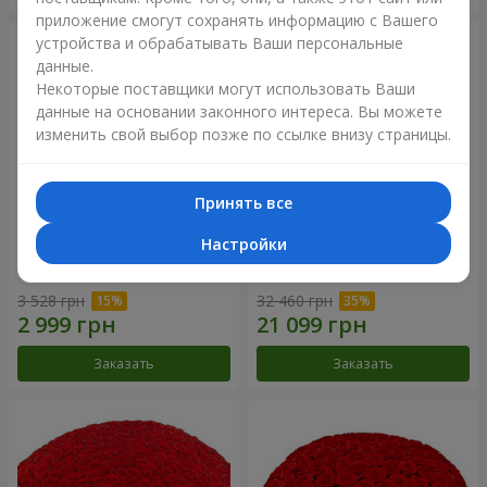
приложение смогут сохранять информацию с Вашего
устройства и обрабатывать Ваши персональные
данные.
Некоторые поставщики могут использовать Ваши
данные на основании законного интереса. Вы можете
изменить свой выбор позже по ссылке внизу страницы.
Принять все
Настройки
Корзина альстромерий
301 красная роза
"Акварель"
3 528 грн
32 460 грн
Заказать
Заказать