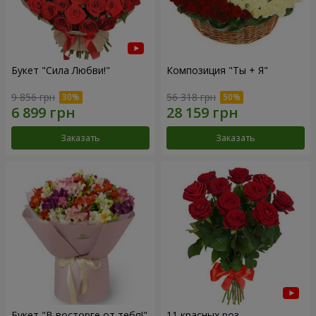
Букет "Сила Любви!"
Композиция "Ты + Я"
9 856 грн
56 318 грн
Заказать
Заказать
Букет "В восторге от тебя!"
11 красных роз