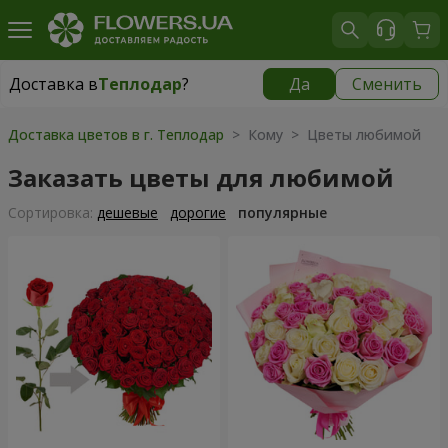
Доставка в
Теплодар
?
Да
Сменить
Доставка в
Теплодар
|
565 грн
Доставка цветов в г. Теплодар
> Кому > Цветы любимой
Заказать цветы для любимой
Cортировка:
дешевые
дорогие
популярные