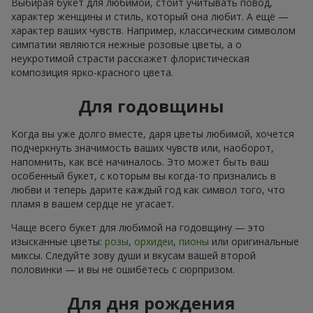
Выбирая букет для любимой, стоит учитывать повод,
характер женщины и стиль, который она любит. А ещё —
характер ваших чувств. Например, классическим символом
симпатии являются нежные розовые цветы, а о
неукротимой страсти расскажет флористическая
композиция ярко-красного цвета.
Для годовщины
Когда вы уже долго вместе, даря цветы любимой, хочется
подчеркнуть значимость ваших чувств или, наоборот,
напомнить, как всё начиналось. Это может быть ваш
особенный букет, с которым вы когда-то признались в
любви и теперь дарите каждый год как символ того, что
пламя в вашем сердце не угасает.
Чаще всего букет для любимой на годовщину — это
изысканные цветы:
розы
,
орхидеи
,
пионы
или оригинальные
миксы. Следуйте зову души и вкусам вашей второй
половинки — и вы не ошибётесь с сюрпризом.
Для дня рождения