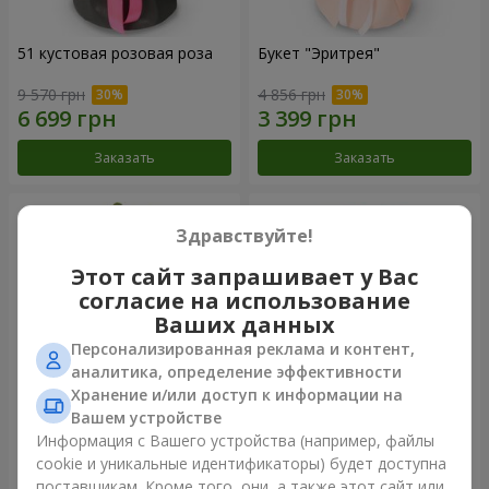
51 кустовая розовая роза
Букет "Эритрея"
9 570 грн
4 856 грн
Заказать
Заказать
Здравствуйте!
Этот сайт запрашивает у Вас
согласие на использование
Ваших данных
Персонализированная реклама и контент,
аналитика, определение эффективности
Хранение и/или доступ к информации на
Вашем устройстве
Букет "Nude Perfume"
Букет "Розовая нежность"
Информация с Вашего устройства (например, файлы
cookie и уникальные идентификаторы) будет доступна
3 246 грн
4 941 грн
поставщикам. Кроме того, они, а также этот сайт или