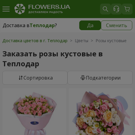
Доставка в
Теплодар
?
Да
Сменить
Доставка в
Теплодар
|
565 грн
Доставка цветов в г. Теплодар
> Цветы > Розы кустовые
Заказать розы кустовые в
Теплодар
Cортировка
Подкатегории