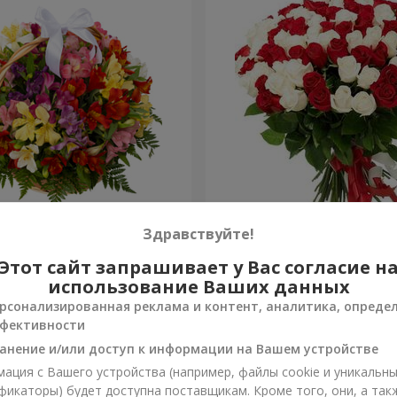
ьстромерий "Акварель"
101 красная и белая роза
Здравствуйте!
Этот сайт запрашивает у Вас согласие н
6 443 грн
Заказать
использование Ваших данных
рсонализированная реклама и контент, аналитика, опреде
фективности
анение и/или доступ к информации на Вашем устройстве
ация с Вашего устройства (например, файлы cookie и уникальн
фикаторы) будет доступна поставщикам. Кроме того, они, а так