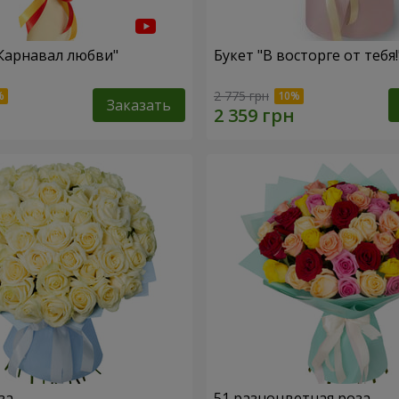
"Карнавал любви"
Букет "В восторге от тебя!
2 775 грн
Заказать
за
51 разноцветная роза