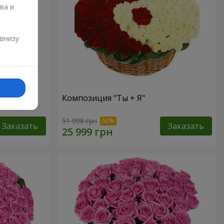
ва и
и
 внизу
Композиция "Ты + Я"
51 998 грн
Заказать
Заказать