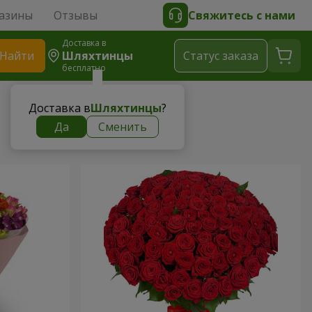
азины
Отзывы
Свяжитесь с нами
Доставка в
Найти
Шляхтинцы
Cтатус заказа
бесплатно
Доставка в
Шляхтинцы
?
Да
Сменить