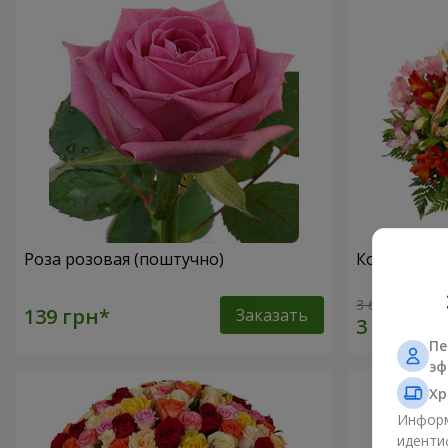
Роза розовая (поштучно)
Корзина ал
3 646 грн
Заказать
Пе
эф
Хр
Информ
иденти