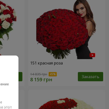
151 красная роза
а
14 835 грн
Заказать
Заказать
ление
ые
же этот