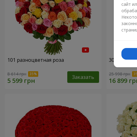
сайт и
обраба
Некото
законн
страни
101 разноцветная роза
301 красна
8 614 грн
25 998 грн
Заказать