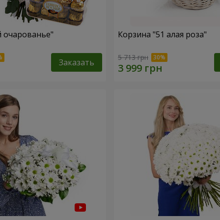
й очарованье"
Корзина "51 алая роза"
5 713 грн
Заказать