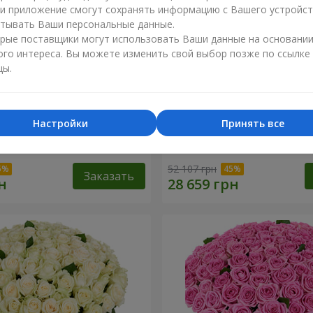
ли приложение смогут сохранять информацию с Вашего устройст
тывать Ваши персональные данные.
рые поставщики могут использовать Ваши данные на основани
ого интереса. Вы можете изменить свой выбор позже по ссылке
цы.
Настройки
Принять все
я роза
501 красная роза
52 107 грн
Заказать