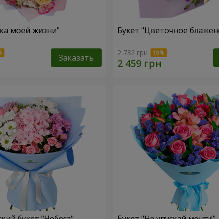
зка моей жизни"
Букет "Цветочное блажен
2 732 грн
Заказать
кий букет "Небеса"
Букет "Не упускай мечту!"