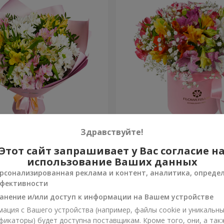
ов "Чудесное настроение"
Цветы в коробке "Яркая ф
Здравствуйте!
Этот сайт запрашивает у Вас согласие н
2 305 грн
Заказать
использование Ваших данных
рсонализированная реклама и контент, аналитика, опреде
фективности
анение и/или доступ к информации на Вашем устройстве
ация с Вашего устройства (например, файлы cookie и уникальн
фикаторы) будет доступна поставщикам. Кроме того, они, а так