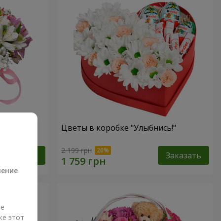
антазия"
Цветы в коробке "Улыбнись!"
а
2 199 грн
Заказать
Заказать
ление
ые
же этот