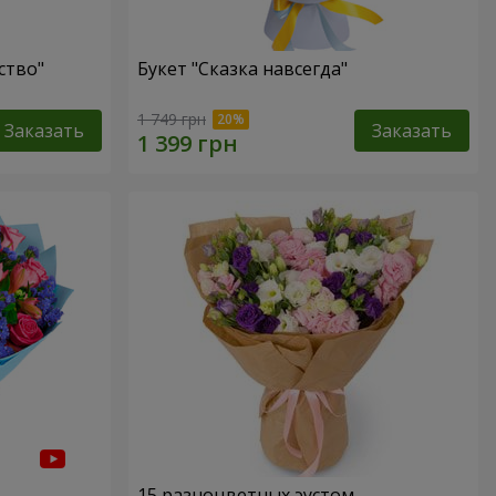
ство"
Букет "Сказка навсегда"
1 749 грн
Заказать
Заказать
15 разноцветных эустом