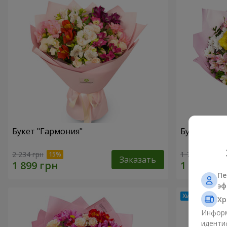
Букет "Гармония"
Букет цвет
2 234 грн
1 732 грн
Заказать
Пе
эф
Хр
Информ
иденти