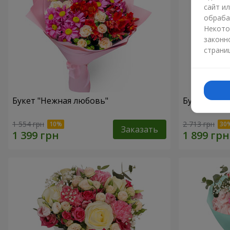
сайт и
обраба
Некото
законн
страни
Букет "Нежная любовь"
Букет "Цве
1 554 грн
2 713 грн
Заказать