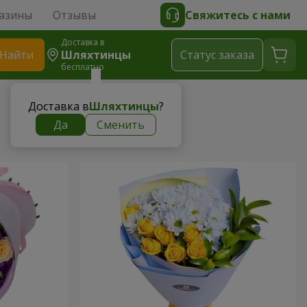
азины
Отзывы
Свяжитесь с нами
Доставка в
Найти
Шляхтинцы
Cтатус заказа
бесплатно
Доставка в
Шляхтинцы
?
Да
Сменить