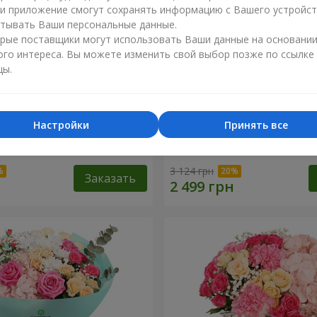
ли приложение смогут сохранять информацию с Вашего устройст
тывать Ваши персональные данные.
рые поставщики могут использовать Ваши данные на основани
ого интереса. Вы можете изменить свой выбор позже по ссылке
цы.
Настройки
Принять все
точный бал"
Корзина "Влюбленный сад
3 124 грн
Заказать