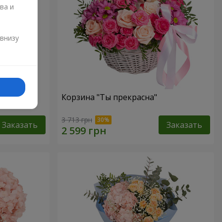
ва и
и
 внизу
"
Корзина "Ты прекрасна"
3 713 грн
Заказать
Заказать