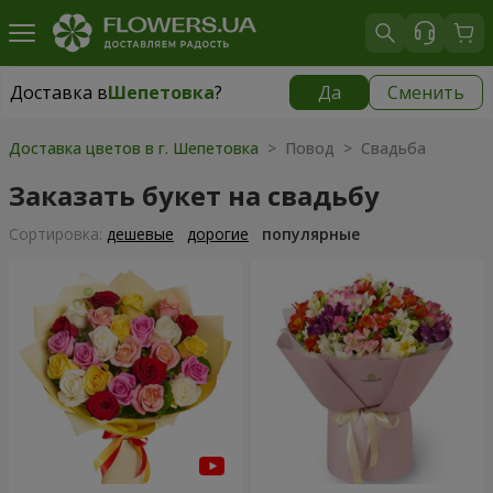
Доставка в
Шепетовка
?
Да
Сменить
Доставка в
Шепетовка
|
1580 грн
Доставка цветов в г. Шепетовка
> Повод > Свадьба
Заказать букет на свадьбу
Cортировка:
дешевые
дорогие
популярные