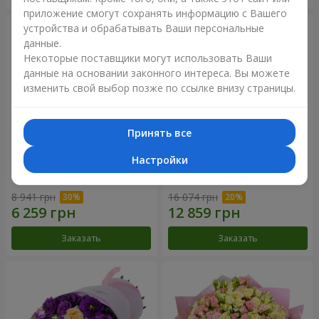
приложение смогут сохранять информацию с Вашего
устройства и обрабатывать Ваши персональные
данные.
Некоторые поставщики могут использовать Ваши
данные на основании законного интереса. Вы можете
изменить свой выбор позже по ссылке внизу страницы.
Принять все
Настройки
Букет "Сила Любви!"
Романтический букет
"Между небом и землей!"
8 941 грн
16 074 грн
Заказать
Заказать