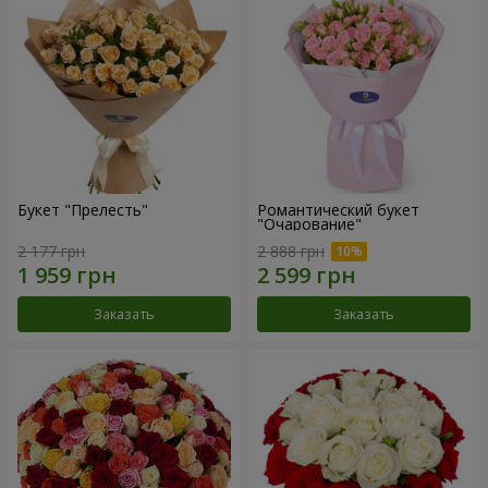
Букет "Прелесть"
Романтический букет
"Очарование"
2 177 грн
2 888 грн
Заказать
Заказать