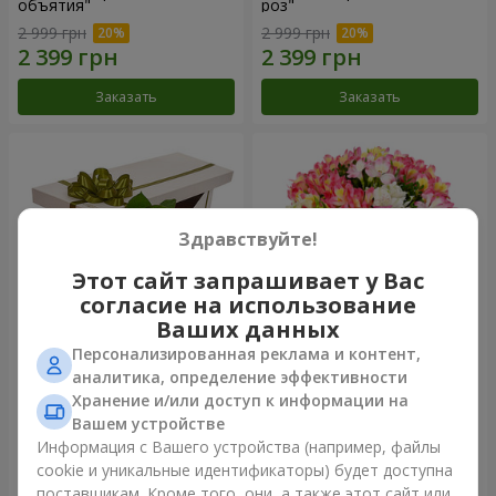
объятия"
роз"
2 999 грн
2 999 грн
Заказать
Заказать
Здравствуйте!
Этот сайт запрашивает у Вас
согласие на использование
Ваших данных
Персонализированная реклама и контент,
Цветы в коробке "15
Букет "Сказка для двоих!"
аналитика, определение эффективности
розовых роз"
Хранение и/или доступ к информации на
2 352 грн
1 888 грн
Вашем устройстве
Информация с Вашего устройства (например, файлы
cookie и уникальные идентификаторы) будет доступна
Заказать
Заказать
поставщикам. Кроме того, они, а также этот сайт или