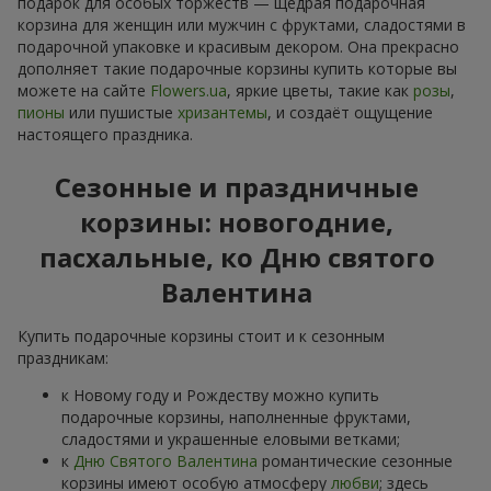
подарок для особых торжеств — щедрая подарочная
корзина для женщин или мужчин с фруктами, сладостями в
подарочной упаковке и красивым декором. Она прекрасно
дополняет такие подарочные корзины купить которые вы
можете на сайте
Flowers.ua
, яркие цветы, такие как
розы
,
пионы
или пушистые
хризантемы
, и создаёт ощущение
настоящего праздника.
Сезонные и праздничные
корзины: новогодние,
пасхальные, ко Дню святого
Валентина
Купить подарочные корзины стоит и к сезонным
праздникам:
к Новому году и Рождеству можно купить
подарочные корзины, наполненные фруктами,
сладостями и украшенные еловыми ветками;
к
Дню Святого Валентина
романтические сезонные
корзины имеют особую атмосферу
любви
; здесь