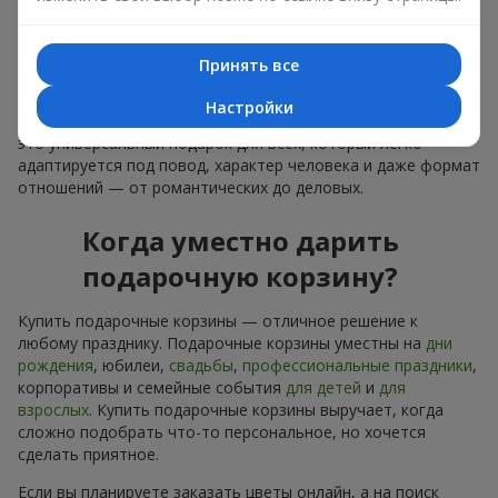
лаконичное оформление и изысканный букет, как
финальный акцент — стоит купить подарочные корзины,
чтобы всё это оказалось в ваших руках.
Принять все
Купить подарочные корзины — это не просто приобрести
Настройки
банальную вещь. Сегодня купить подарочные корзины —
это универсальный подарок для всех, который легко
адаптируется под повод, характер человека и даже формат
отношений — от романтических до деловых.
Когда уместно дарить
подарочную корзину?
Купить подарочные корзины — отличное решение к
любому празднику. Подарочные корзины уместны на
дни
рождения
, юбилеи,
свадьбы
,
профессиональные праздники
,
корпоративы и семейные события
для детей
и
для
взрослых
. Купить подарочные корзины выручает, когда
сложно подобрать что-то персональное, но хочется
сделать приятное.
Если вы планируете заказать цветы онлайн, а на поиск