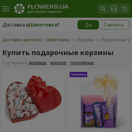
Доставка в
Шепетовка
?
Да
Сменить
Доставка в
Шепетовка
|
1580 грн
Доставка цветов в г. Шепетовка
> Подарки > Подарочные к
Купить подарочные корзины
Cортировка:
дешевые
дорогие
популярные