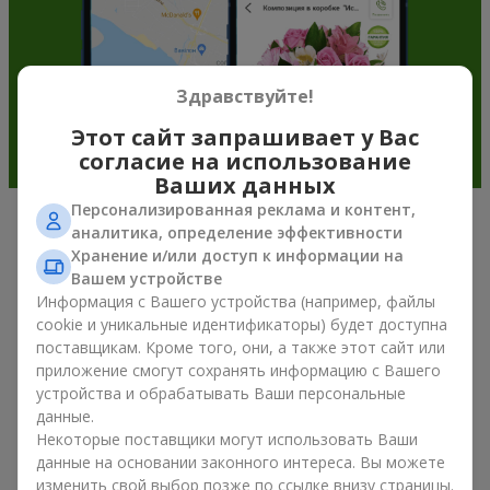
Здравствуйте!
Этот сайт запрашивает у Вас
согласие на использование
Ваших данных
Персонализированная реклама и контент,
аналитика, определение эффективности
Подарочные корзины —
Хранение и/или доступ к информации на
универсальный подарок к любому
Вашем устройстве
Информация с Вашего устройства (например, файлы
празднику
cookie и уникальные идентификаторы) будет доступна
поставщикам. Кроме того, они, а также этот сайт или
Если вы ищете универсальный подарок, но времени в
приложение смогут сохранять информацию с Вашего
обрез, у нас есть для вас отличное проверенное решение:
устройства и обрабатывать Ваши персональные
вы можете купить подарочные корзины. Подарочная
данные.
корзина с изысканными угощениями к празднику, фруктами,
Некоторые поставщики могут использовать Ваши
вкусным чаем или даже алкогольными напитками
становится идеальным дополнением к цветам или
данные на основании законного интереса. Вы можете
самостоятельным презентом. Идеальный набор,
изменить свой выбор позже по ссылке внизу страницы.