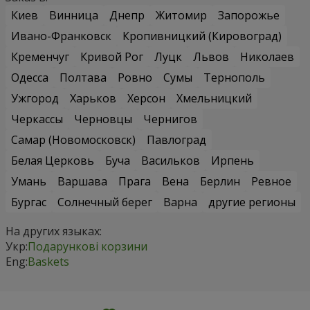
Киев
Винница
Днепр
Житомир
Запорожье
Ивано-Франковск
Кропивницкий (Кировоград)
Кременчуг
Кривой Рог
Луцк
Львов
Николаев
Одесса
Полтава
Ровно
Сумы
Тернополь
Ужгород
Харьков
Херсон
Хмельницкий
Черкассы
Черновцы
Чернигов
Самар (Новомосковск)
Павлоград
Белая Церковь
Буча
Васильков
Ирпень
Умань
Варшава
Прага
Вена
Берлин
Ревное
Бургас
Солнечный берег
Варна
другие регионы
На других языках:
Укр:
Подарункові корзини
Eng:
Baskets