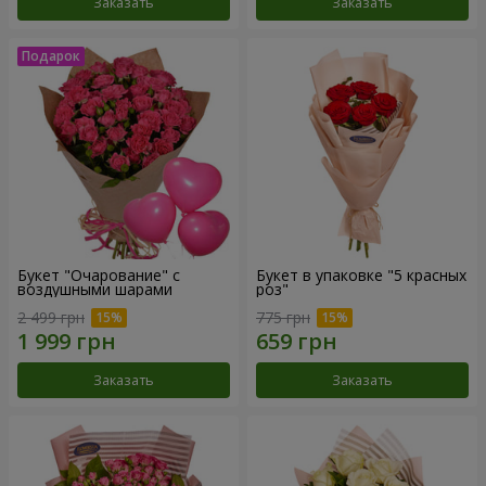
Заказать
Заказать
Букет "Очарование" с
Букет в упаковке "5 красных
воздушными шарами
роз"
2 499 грн
775 грн
Заказать
Заказать