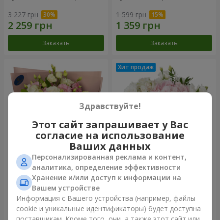
3 227 грн
1 599 грн
Заказать
Заказать
Здравствуйте!
Этот сайт запрашивает у Вас
согласие на использование
Ваших данных
Персонализированная реклама и контент,
Букет "Панна Котта"
Композиция "Нежное
аналитика, определение эффективности
прикосновение"
Хранение и/или доступ к информации на
2 074 грн
1 777 грн
Вашем устройстве
Информация с Вашего устройства (например, файлы
cookie и уникальные идентификаторы) будет доступна
Заказать
Заказать
поставщикам. Кроме того, они, а также этот сайт или