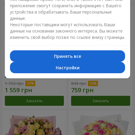
приложение смогут сохранять информацию с Вашего
устройства и обрабатывать Ваши персональные
данные.
Некоторые поставщики могут использовать Ваши
данные на основании законного интереса. Вы можете
изменить свой выбор позже по ссылке внизу страницы.
Принять все
Настройки
Букет "Розовый вкус
Букет "Blueberry"
ванили"
1 732 грн
843 грн
Заказать
Заказать