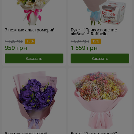
7 нежных альстромерий
Букет "Прикосновение
любви" + Raffaello
1 128 грн
1 834 грн
Заказать
Заказать
9 веток фиолетовой
Букет "Радуга эмоций"