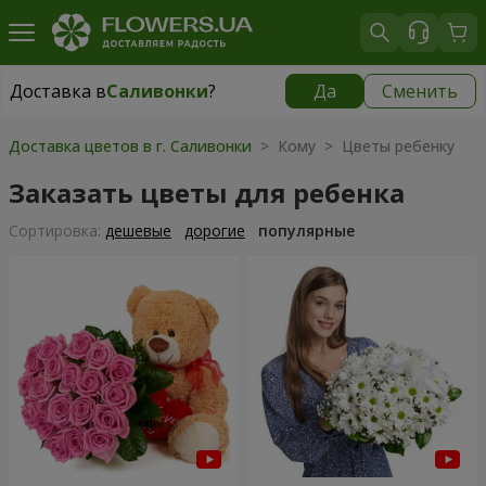
Доставка в
Саливонки
?
Да
Сменить
Доставка в
Саливонки
|
бесплатно
Доставка цветов в г. Саливонки
> Кому > Цветы ребенку
Заказать цветы для ребенка
Cортировка:
дешевые
дорогие
популярные