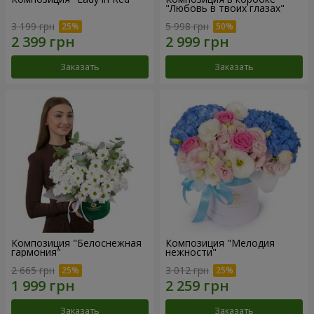
"Любовь в твоих глазах"
3 199 грн
5 998 грн
Заказать
Заказать
Композиция "Белоснежная
Композиция "Мелодия
гармония"
нежности"
2 665 грн
3 012 грн
Заказать
Заказать