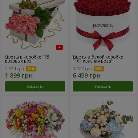
Цветы в коробке "15
Цветы в белой коробке
розовых роз"
"101 красная роза"
2 234 грн
9 227 грн
Заказать
Заказать