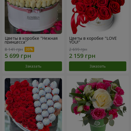
Цветы в коробке "Нежная
Цветы в коробке "LOVE
принцесса"
YOU!"
8 141 грн
2 699 грн
Заказать
Заказать