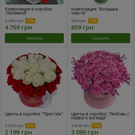
Композиция в коробке
Композиция "Вспышка
"Любимой"
чувств"
6 345 грн
954 грн
Заказать
Заказать
Цветы в коробке "Престиж"
Цветы в коробке "Любовь с
первого взгляда"
2 932 грн
3 646 грн