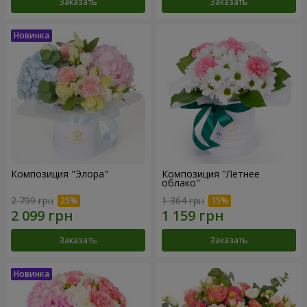
Заказать
Заказать
Композиция "Элора"
Композиция "Летнее
облако"
2 799 грн
1 364 грн
Заказать
Заказать