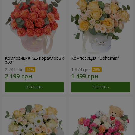
Композиция "25 коралловых
Композиция "Bohemia"
роз"
2 749 грн
1 874 грн
Заказать
Заказать