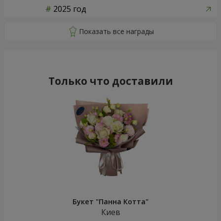
2025 год
Только что доставили
Букет "Панна Котта"
Киев