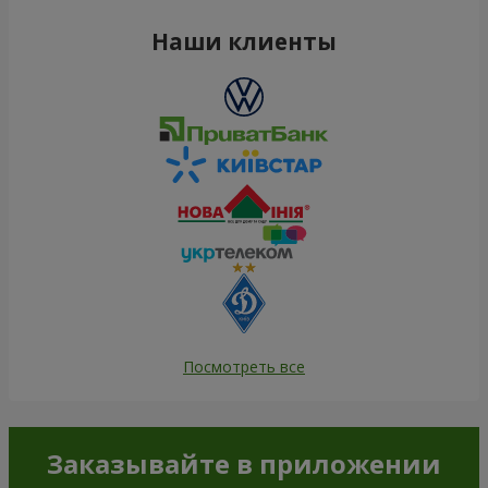
Наши клиенты
Посмотреть все
Заказывайте в приложении