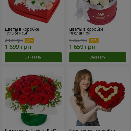
Цветы в коробке
Цветы в коробке
"Улыбнись!"
"Желанной"
2 124 грн
1 952 грн
Заказать
Заказать
Композиция "Lady in Red"
Композиция в коробке