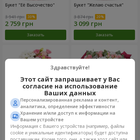
Букет "Её Высочество"
Букет "Желаю счастья"
3 941 грн
3 874 грн
Заказать
Заказать
Здравствуйте!
Этот сайт запрашивает у Вас
согласие на использование
Ваших данных
Персонализированная реклама и контент,
аналитика, определение эффективности
Хранение и/или доступ к информации на
Букет "Юмоки"
Букет "Очарование
нежности"
Вашем устройстве
1 175 грн
3 199 грн
Информация с Вашего устройства (например, файлы
cookie и уникальные идентификаторы) будет доступна
поставщикам. Кроме того, они, а также этот сайт или