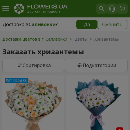
Доставка в
Саливонки
?
Да
Сменить
Доставка в
Саливонки
|
бесплатно
Доставка цветов в г. Саливонки
> Цветы > Хризантемы
Заказать хризантемы
Cортировка
Подкатегории