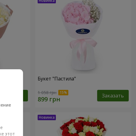
Букет "Пастила"
а
1 058 грн
Заказать
Заказать
ление
ые
же этот