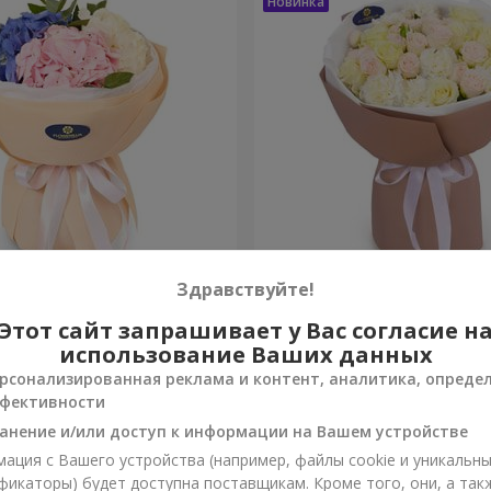
ако чувств"
Букет "Венера"
Здравствуйте!
Этот сайт запрашивает у Вас согласие н
2 249 грн
Заказать
использование Ваших данных
рсонализированная реклама и контент, аналитика, опреде
фективности
анение и/или доступ к информации на Вашем устройстве
ация с Вашего устройства (например, файлы cookie и уникальн
фикаторы) будет доступна поставщикам. Кроме того, они, а так