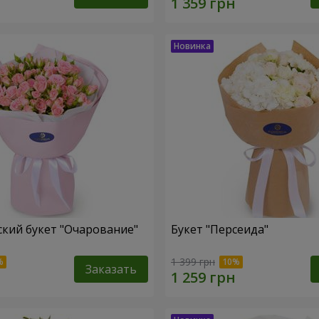
кий букет "Очарование"
Букет "Персеида"
1 399 грн
Заказать