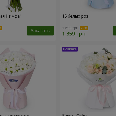
ная Нимфа"
15 белых роз
1 699 грн
Заказать
вых хризантем
Букет "Сафо"