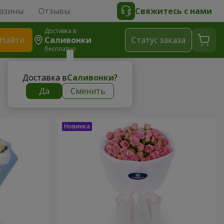
азины
Отзывы
Свяжитесь с нами
Доставка в
Найти
Саливонки
Cтатус заказа
бесплатно
Доставка в
Саливонки
?
Да
Сменить