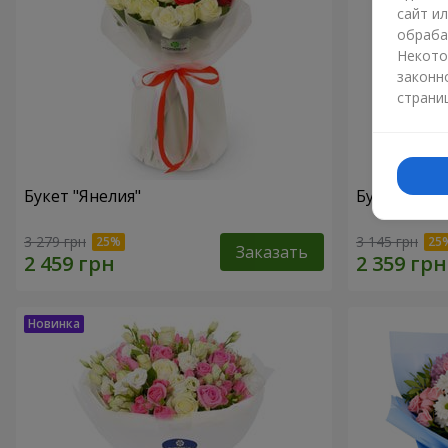
сайт и
обраба
Некото
законн
страни
Букет "Янелия"
Букет "Иск
3 279 грн
3 145 грн
Заказать