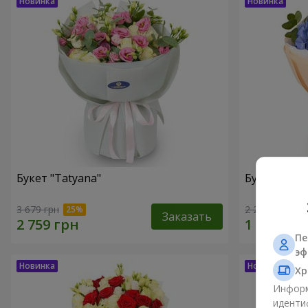
Букет "Tatyana"
Букет "Обл
3 679 грн
2 212 грн
Заказать
Пе
эф
Хр
Информ
иденти