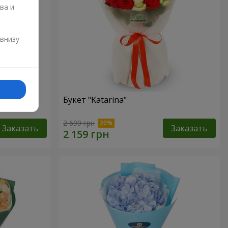
ва и
и
 внизу
Букет "Katarina"
2 699 грн
Заказать
Заказать