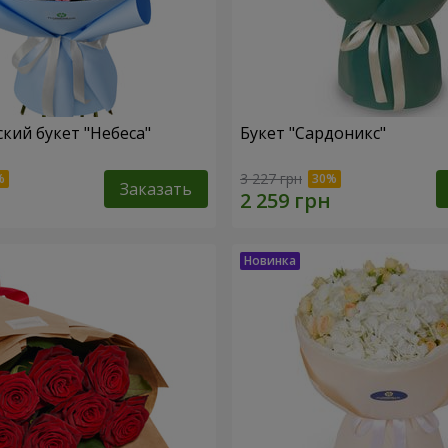
кий букет "Небеса"
Букет "Сардоникс"
3 227 грн
Заказать