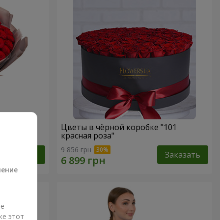
ная роза"
Цветы в чёрной коробке "101
красная роза"
а
9 856 грн
Заказать
Заказать
ление
ые
же этот