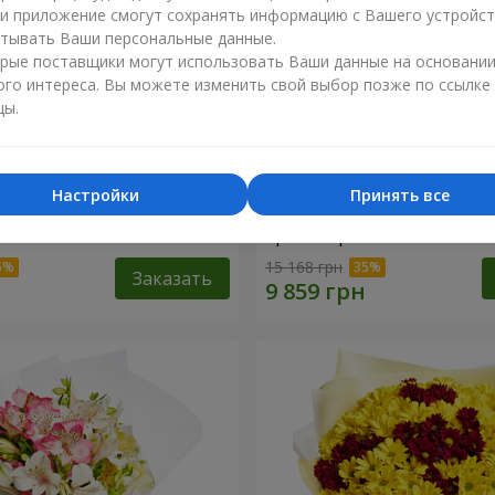
ли приложение смогут сохранять информацию с Вашего устройст
тывать Ваши персональные данные.
рые поставщики могут использовать Ваши данные на основани
ого интереса. Вы можете изменить свой выбор позже по ссылке
цы.
Настройки
Принять все
лой коробке "151 красная
Цветы в чёрной коробке 
красная роза"
15 168 грн
Заказать