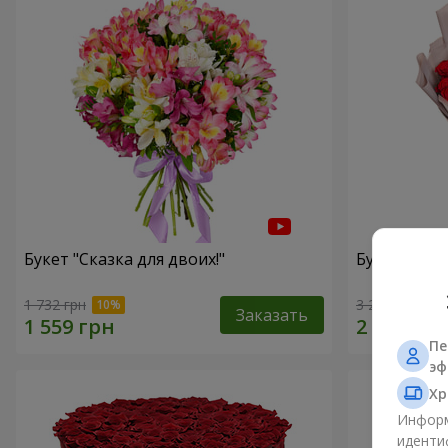
Букет "Сказка для двоих!"
Букет с упа
1 732 грн
3 229 грн
Заказать
Пе
эф
Хр
Информ
иденти