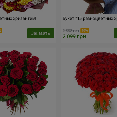
етных хризантем!
Букет "15 разноцветных х
2 332 грн
Заказать