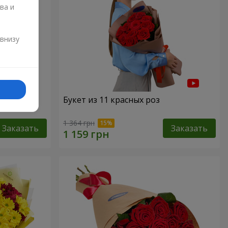
ва и
и
 внизу
"151
Букет из 11 красных роз
1 364 грн
Заказать
Заказать