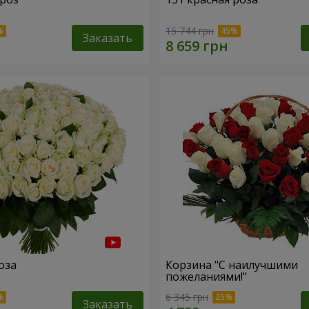
15 744 грн
Заказать
оза
Корзина "С наилучшими
пожеланиями!"
6 345 грн
Заказать