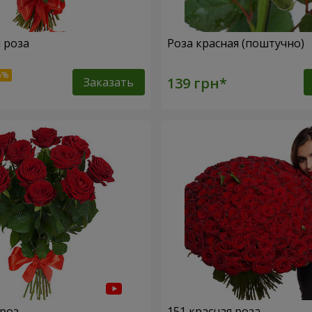
я роза
Роза красная (поштучно)
Заказать
 роз
151 красная роза