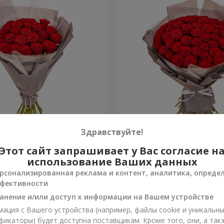
ковкой "25 красных роз"
Букет в упаковке "51 крас
Здравствуйте!
Этот сайт запрашивает у Вас согласие н
5 168 грн
Заказать
использование Ваших данных
рсонализированная реклама и контент, аналитика, опреде
фективности
анение и/или доступ к информации на Вашем устройстве
ация с Вашего устройства (например, файлы cookie и уникальн
фикаторы) будет доступна поставщикам. Кроме того, они, а так