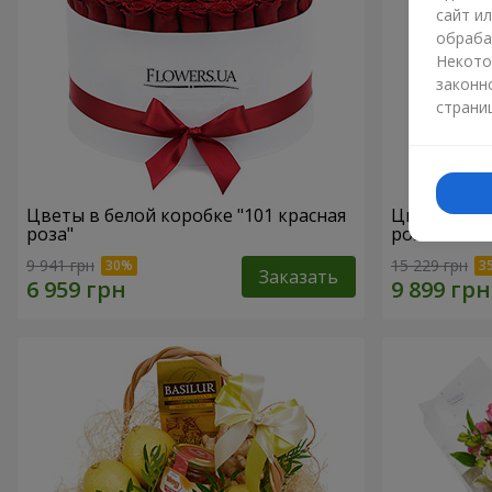
сайт и
обраба
Некото
законн
страни
Цветы в белой коробке "101 красная
Цветы в бе
роза"
роза"
9 941 грн
15 229 грн
Заказать