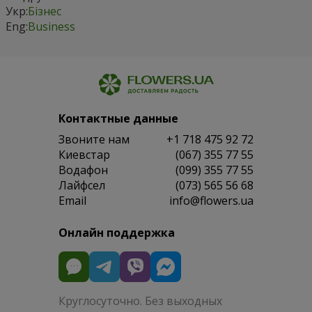
элитными сладостями
.
Такие дополнения усиливают впечатление и подчёркивают
статус подарка для партнёров или VIP-клиентов.
Упаковка: как подчеркнуть
статус подарка
Бизнес-букет должен быть оформлен аккуратно и
сдержанно. Лучший выбор — матовая бумага, текстильные
ленты и минималистичные коробки, которые дополняют
композицию и формируют деловой стиль.
Композиции в коробках для
VIP-клиентов
Бизнес-букет в коробке
— один из самых популярных
форматов. Он выглядит современно, удобен для доставки и
не требует дополнительной вазы.