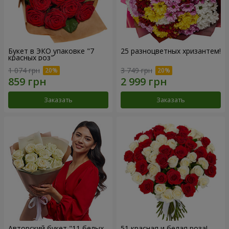
Букет в ЭКО упаковке "7
25 разноцветных хризантем!
красных роз"
1 074 грн
3 749 грн
Заказать
Заказать
Авторский букет "11 белых
51 красная и белая роза!