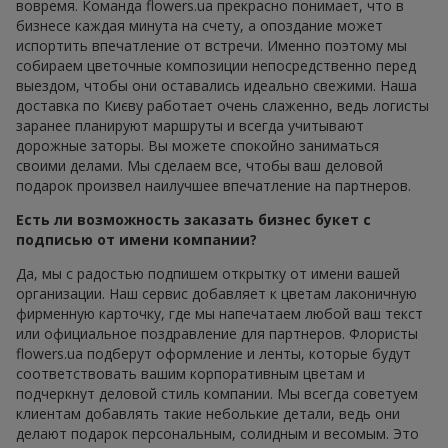
атмосферу без излишней торжественности, в роли
бизнес-букета подойдут универсальные композиции
из
хризантем
, сезонных цветов в сдержанной
палитре, миксы с зеленью или компактные
монобукеты.
Главное преимущество таких букетов — универсальность.
Они не вызывают двусмысленных эмоций и при этом
выглядят уместно и презентабельно.
Советы флориста: как
правильно выбрать букет в
деловом стиле
Профессиональная флористика для бизнеса имеет свои
правила. Прежде всего,
бизнес-букет
должен
соответствовать деловому стилю. Это предполагает
лаконичность форм, продуманную геометрию и
сдержанную цветовую гамму.
Для деловых подарков лучше избегать ярких контрастов и