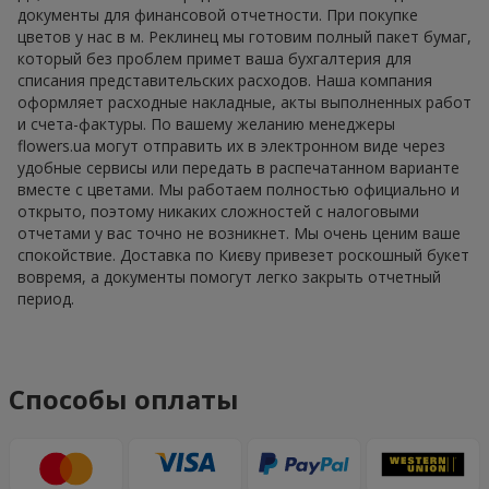
Что учитывать при выборе
корпоративного букета в г.
Реклинец?
Корпоративная флористика имеет свои особенности. Во-
первых, важно понимать, кому именно предназначен
бизнес-букет:
деловому партнёру
;
мужчине
;
женщине
.
Во-вторых, учитывайте повод — например,
день рождения
или корпоративное мероприятие. И, в-третьих, формат
букета. Для оформления пространства лучше подойдут
композиции для офиса, а для персонального подарка —
бизнес-букет по индивидуальному заказу.
Какие цветы лучше всего
подходят для бизнес-букетов?