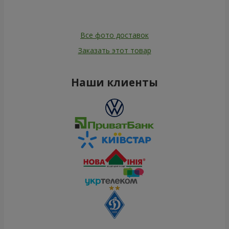
Корзина "Поздравляю"
Букет "Симпатяжка"
4 124 грн
3 175 грн
Заказать
Заказать
Подарочная корзина "Тебе
Букет "Утонченный
от меня!"
комплимент!"
1 599 грн