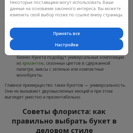
хризантем
Некоторые поставщики могут использовать Ваши
данные на основании законного интереса. Вы можете
999 грн
изменить свой выбор позже по ссылке внизу страницы.
Заказать
Заказать
Принять все
Настройки
Букет "Королева
Цветы в коробке
Карибского моря"
"Помпадур"
1 374 грн
2 199 грн
Заказать
Заказать