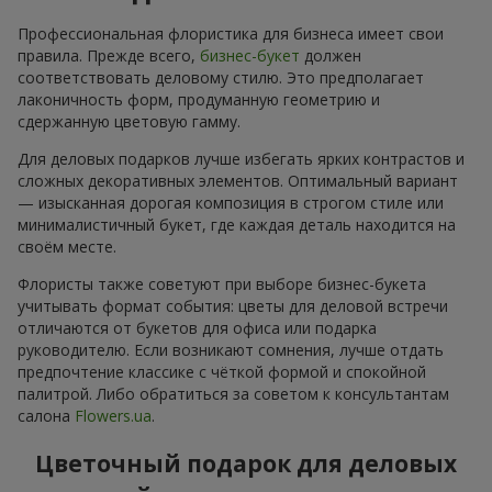
Наши достижения
Доставка цветов года в Украине
«Выбор страны»
2026 год
Лучший цветочный магазин
«Ukrainian Business Award»
2026 год
Доставка цветов года в Украине
«Выбор страны»
2025 год
Сервис доставки цветов
«Ukrainian Choice»
2025 год