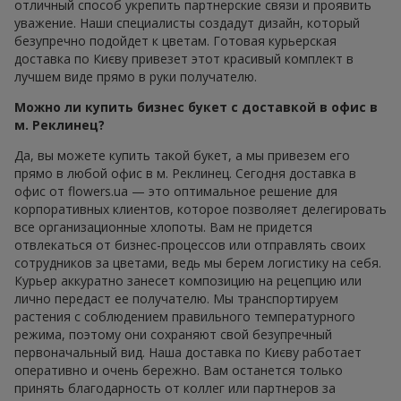
сложных декоративных элементов. Оптимальный вариант
— изысканная дорогая композиция в строгом стиле или
минималистичный букет, где каждая деталь находится на
своём месте.
Флористы также советуют при выборе бизнес-букета
учитывать формат события: цветы для деловой встречи
отличаются от букетов для офиса или подарка
руководителю. Если возникают сомнения, лучше отдать
предпочтение классике с чёткой формой и спокойной
палитрой. Либо обратиться за советом к консультантам
салона
Flowers.ua
.
Цветочный подарок для деловых
целей — элегантно и точно
Бизнес-букет — это не спонтанный подарок, а
продуманный флористический жест уважения. Цветы для
бизнес-букета подбираются с учётом не только эстетики,
но и символики. Спокойные оттенки, чёткие линии и
аккуратная подача дополняются элегантным
минималистичным оформлением. В отдельных случаях