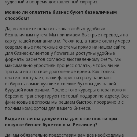
цветы в коробках
или
цветы в корзинах
также могут быть
уместны в формате бизнес-букета.
Идеальный цветочный
подарок для руководителя
Бизнес-букет для руководителя требует особой
деликатности. Здесь важно соблюдать деловой цветочный
этикет и избегать излишней эмоциональности. Качество,
утончённость и использование дорогих элитных растений
— ключ к успеху. Масштабность композиции не
обязательна, однако для значимых событий — таких как
подписание важного контракта или юбилей руководителя
— крупный бизнес-букет вполне уместен.
Оптимальное решение — сдержанная статусная
композиция в виде коробки или корзины. В таком формате
подарок выглядит более солидно. Для особых случаев
стоит обратить внимание на эксклюзивные решения из
раздела
VIP-композиции
или популярные варианты из
хитов
продаж
.