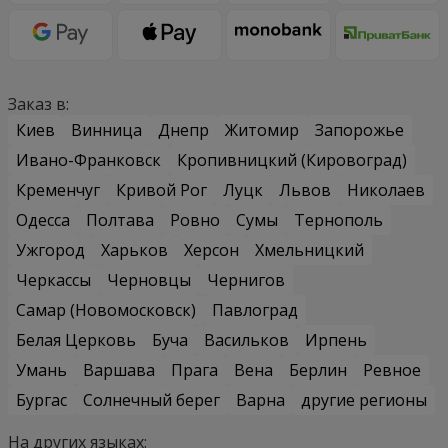
Бизнес-букет — это всегда про классику и утончённость.
Чаще всего используют
розы
,
орхидеи
, каллы,
альстромерии
,
гвоздики
премиум-сегмента.
Сезонные цветы
также уместны, если они подобраны в
спокойной палитре. Однако монобукеты из ромашек или
полевых цветов — не лучший вариант для делового
подарка. Главное — избегать пестроты: бизнес-букет
должен выглядеть собранно, аккуратно и уверенно.
Дополнительные услуги к бизнес-
букетам
Для корпоративных клиентов важны не только цветы, но и
сервис. Поэтому доставка бизнес-букетов часто
дополняется:
персонализированными открытками от имени
компании;
брендированным мерчем;
подарочными корзинами
;
фруктовыми корзинами
;