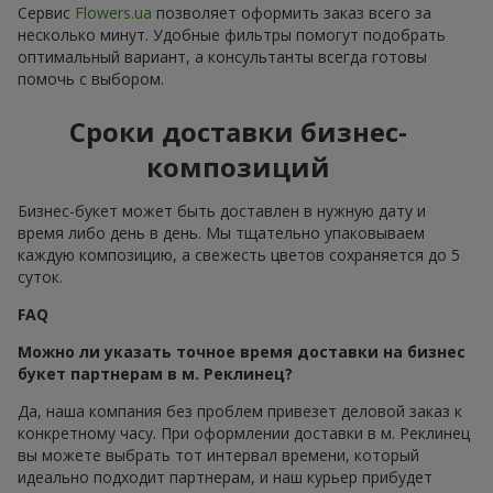
Почему стоит выбрать бизнес-
букет для коллеги или
партнёра
Цветы в бизнесе работают тонко, но при грамотном
подборе помогают достичь конкретной цели. Бизнес-букет
уместен там, где важно произвести положительное
впечатление, не нарушая профессиональные границы.
Достаточно правильно расставить акценты:
в качестве подарка коллеге по случаю повышения или
завершения проекта отлично подойдут сдержанные
композиции из
альстромерий
, классических
роз
нейтральных оттенков,
эустом
или
гвоздик
премиум-
сегмента;
элегантный подарок партнёру, подчёркивающий
статус и серьёзность намерений, невозможно
представить без композиций из калл,
орхидей
, роз с
крупными бутонами, а также лаконичных авторских
миксов в коробках;
если же вы ищете букет для корпоративного
мероприятия для всей команды, создающий