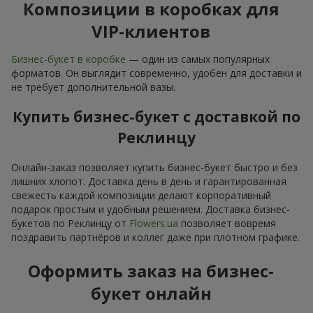
подарка
Когда речь заходит о бизнес-букете, на первый план
выходят сдержанность в оформлении и безупречность
композиции. Ведь в деловом мире даже мельчайшие
детали имеют значение. Один правильно подобранный
бизнес-букет способен подчеркнуть статус компании,
продемонстрировать уважение к партнёрам,
перспективность и хороший вкус. Именно поэтому бизнес-
букет давно стал универсальным инструментом деловой
коммуникации. Его дарят на торжественные мероприятия,
дни рождения и просто как деловой комплимент.
Выбирая бизнес-букет, важно помнить о его ключевых
характеристиках: баланс, утончённый флористический
стиль и чёткое понимание делового этикета. На сайте
flowers.ua
вы сможете найти корпоративный комплимент —
бизнес-букет, адаптированный под ваш деловой стиль и
задачи: переговоры, корпоративные события, подарки
руководителям или партнёрам.