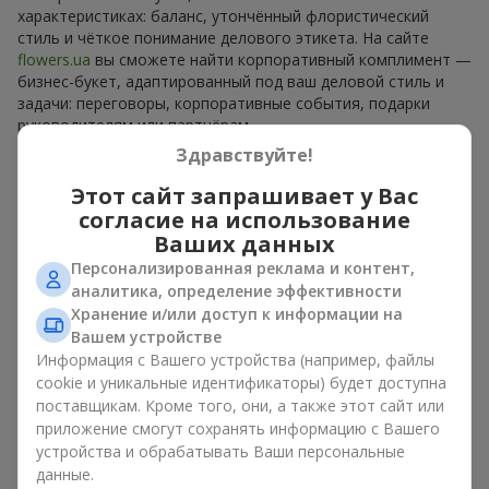
15 красных роз
Букет "25 красных и белых
роз"
1 941 грн
3 084 грн
Здравствуйте!
Этот сайт запрашивает у Вас
Заказать
Заказать
согласие на использование
Ваших данных
Персонализированная реклама и контент,
аналитика, определение эффективности
Хранение и/или доступ к информации на
Вашем устройстве
Информация с Вашего устройства (например, файлы
cookie и уникальные идентификаторы) будет доступна
поставщикам. Кроме того, они, а также этот сайт или
приложение смогут сохранять информацию с Вашего
устройства и обрабатывать Ваши персональные
данные.
Фонтан шаров "Шарм"
Букет "Киото" из 5 белых