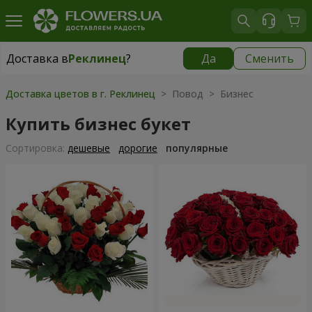
Доставка в
Реклинец
?
Да
Сменить
Доставка в
Реклинец
|
1115 грн
Доставка цветов в г. Реклинец
> Повод > Бизнес
Купить бизнес букет
Cортировка:
дешевые
дорогие
популярные