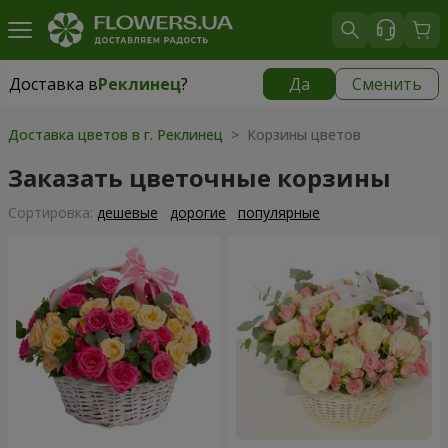
Доставка в
Реклинец
?
Да
Сменить
Доставка в
Реклинец
|
1115 грн
Доставка цветов в г. Реклинец
> Корзины цветов
Заказать цветочные корзины
Cортировка:
дешевые
дорогие
популярные