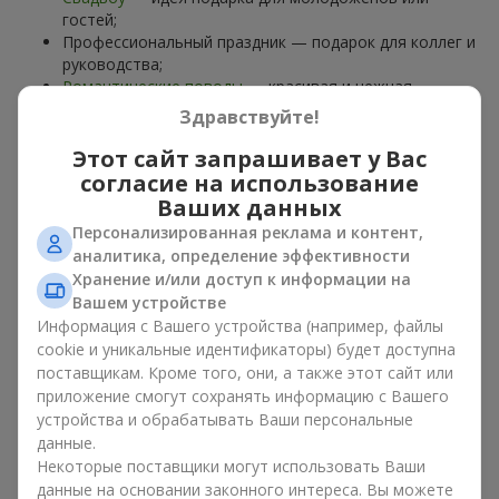
гостей;
Профессиональный праздник — подарок для коллег и
руководства;
Романтические поводы
— красивая и нежная
композиция;
Здравствуйте!
Корпоративные события
— подарок деловому
партнёру.
Этот сайт запрашивает у Вас
согласие на использование
Цветочная корзина — универсальный подарок для любого
Ваших данных
возраста. Стильные ручные композиции позволяют
Персонализированная реклама и контент,
передать любые эмоции: благодарность, восхищение,
аналитика, определение эффективности
поддержку,
любовь
.
Хранение и/или доступ к информации на
Вашем устройстве
Виды цветочных корзин в г.
Информация с Вашего устройства (например, файлы
Реклинец: классика,
cookie и уникальные идентификаторы) будет доступна
поставщикам. Кроме того, они, а также этот сайт или
романтика, минимализм
приложение смогут сохранять информацию с Вашего
устройства и обрабатывать Ваши персональные
Ассортимент цветочных корзин на
flowers.ua
включает
данные.
варианты на любой вкус:
Некоторые поставщики могут использовать Ваши
Классические композиции
— сочетания
роз
, лилий,
данные на основании законного интереса. Вы можете