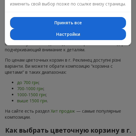
хризантем
в строгих формах;
изменить свой выбор позже по ссылке внизу страницы.
Романтические варианты
— корзины в пастельных
тонах, пионы,
гипсофила
;
Минималистичные решения
— натуральные формы,
Принять все
акцент на цвет или текстуру.
Настройки
Есть также
VIP-композиции
— роскошные корзины для
особых случаев. Каждое изделие — оригинальный подарок,
подчёркивающий внимание к деталям.
По ценам цветочных корзин в г. Реклинец доступні різні
варіанти. Ви можете обрати композицію “корзина с
цветами” в таких диапазонах:
до 700 грн
;
700-1000 грн
;
1000-1500 грн
;
выше 1500 грн
.
На сайте есть раздел
Хит продаж
— самые популярные
композиции.
Как выбрать цветочную корзину в г.