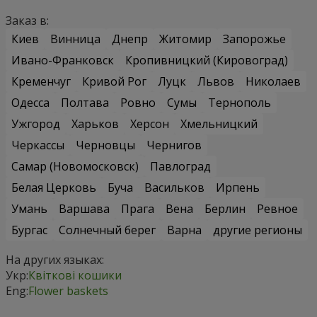
Заказ в:
Киев
Винница
Днепр
Житомир
Запорожье
Ивано-Франковск
Кропивницкий (Кировоград)
Кременчуг
Кривой Рог
Луцк
Львов
Николаев
Одесса
Полтава
Ровно
Сумы
Тернополь
Ужгород
Харьков
Херсон
Хмельницкий
Черкассы
Черновцы
Чернигов
Самар (Новомосковск)
Павлоград
Белая Церковь
Буча
Васильков
Ирпень
Умань
Варшава
Прага
Вена
Берлин
Ревное
Бургас
Солнечный берег
Варна
другие регионы
На других языках:
Укр:
Квіткові кошики
Eng:
Flower baskets