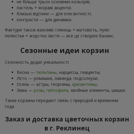
не більше трьох основних кольорів;
пастель + яскраві акценти;
близькі відтінки — для елегантності;
контрасти — для динаміки.
Фактури також важливі: глянець + матовість, пухкі
пелюстки + жорстке листя — все це створює баланс.
Сезонные идеи корзин
Сезонность додає унікальності:
Весна —
тюльпаны
, нарциссы, гиацинты;
Лето — ромашки, лаванда, подсолнухи;
Осень — астры, георгины,
хризантемы
;
Зима —
розы
,
гипсофила
, хвойные элементы, шишки.
Такие корзины передают связь с природой и временем
года.
Заказ и доставка цветочных корзин
в г. Реклинец