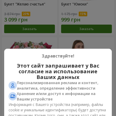
Букет "Желаю счастья"
Букет "Юмоки"
3 874 грн
1 175 грн
Заказать
Заказать
Здравствуйте!
Этот сайт запрашивает у Вас
согласие на использование
Ваших данных
Персонализированная реклама и контент,
аналитика, определение эффективности
Хранение и/или доступ к информации на
Букет "Очарование
Композиция "Белоснежная
нежности"
гармония"
Вашем устройстве
3 199 грн
2 665 грн
Информация с Вашего устройства (например, файлы
cookie и уникальные идентификаторы) будет доступна
поставщикам. Кроме того, они, а также этот сайт или