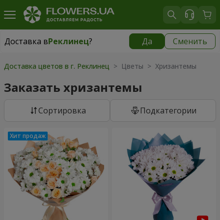
Доставка в
Реклинец
?
Да
Сменить
Доставка в
Реклинец
|
1115 грн
Доставка цветов в г. Реклинец
> Цветы > Хризантемы
Заказать хризантемы
Cортировка
Подкатегории