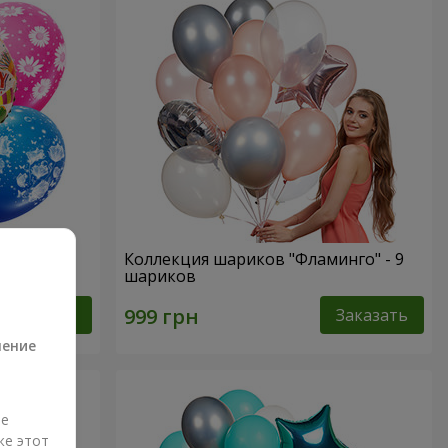
C Днем
Коллекция шариков "Фламинго" - 9
шариков
а
Заказать
Заказать
ление
ые
же этот