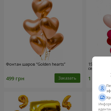
Фонтан шаров “Golden hearts”
15 гелиевы
сердец)
Заказать
Пе
эф
Хр
Информ
иденти