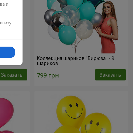
ва и
и
 внизу
ждения"
Коллекция шариков "Бирюза" - 9
шариков
Заказать
Заказать