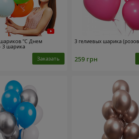
шариков "С Днем
3 гелиевых шарика (розо
- 3 шарика
Заказать