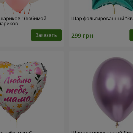
 шариков "Любимой
Шар фольгированный "Зв
 шариков
Заказать
 тебя, мама"
Шар хромированный Ли