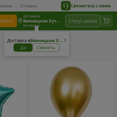
азины
Отзывы
Свяжитесь с нами
Доставка в
Найти
Винницкие Хутора
Cтатус заказа
бесплатно
Доставка в
Винницкие Хутора
?
Да
Сменить