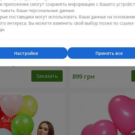
ли приложение смогут сохранять информацию с Вашего устройст
тывать Ваши персональные данные.
рые поставщики могут использовать Ваши данные на основани
ого интереса. Вы можете изменить свой выбор позже по ссылке
цы.
Настройки
Принять все
шариков "С Днем
Микс смайлов "C Днем Ро
- 5 шариков
Заказать