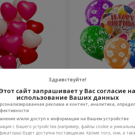
х шариков (в форме
Микс гелиевых шариков "
Здравствуйте!
Рождения"
Этот сайт запрашивает у Вас согласие н
Заказать
использование Ваших данных
рсонализированная реклама и контент, аналитика, опреде
фективности
анение и/или доступ к информации на Вашем устройстве
ация с Вашего устройства (например, файлы cookie и уникальн
фикаторы) будет доступна поставщикам. Кроме того, они, а так