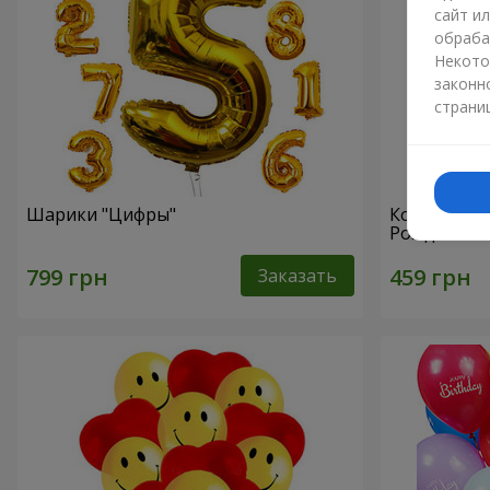
сайт и
обраба
Некото
законн
страни
Шарики "Цифры"
Коллекция 
Рождения!"
Заказать