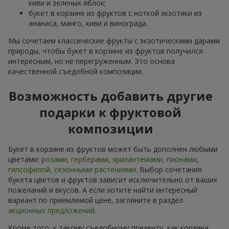
киви и зеленых яблок;
букет в корзине из фруктов с ноткой экзотики из
ананаса, манго, киви и винограда.
Мы сочетаем классические фрукты с экзотическими дарами
природы, чтобы букет в корзине из фруктов получился
интересным, но не перегруженным. Это основа
качественной съедобной композиции.
Возможность добавить другие
подарки к фруктовой
композиции
Букет в корзине из фруктов может быть дополнен любыми
цветами:
розами
,
герберами
,
хризантемами
,
пионами
,
гипсофилой
,
сезонными растениями
. Выбор сочетания
букета цветов и фруктов зависит исключительно от ваших
пожеланий и вкусов. А если хотите найти интересный
вариант по приемлемой цене, загляните в раздел
акционных предложений
.
Кроме того, к такому съедобному презенту, как корзина