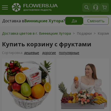
Доставка в
Винницкие Хутора
?
Да
Сменить
Доставка в
Винницкие Хутора
|
бесплатно
Доставка цветов в г. Винницкие Хутора
> Подарки > Корзин
Купить корзину с фруктами
Cортировка:
дешевые
дорогие
популярные