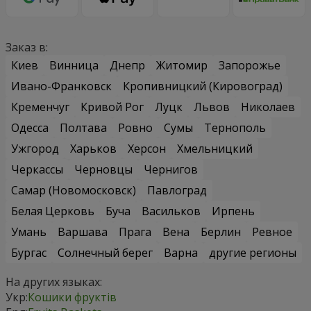
Заказ в:
Киев
Винница
Днепр
Житомир
Запорожье
Ивано-Франковск
Кропивницкий (Кировоград)
Кременчуг
Кривой Рог
Луцк
Львов
Николаев
Одесса
Полтава
Ровно
Сумы
Тернополь
Ужгород
Харьков
Херсон
Хмельницкий
Черкассы
Черновцы
Чернигов
Самар (Новомосковск)
Павлоград
Белая Церковь
Буча
Васильков
Ирпень
Умань
Варшава
Прага
Вена
Берлин
Ревное
Бургас
Солнечный берег
Варна
другие регионы
На других языках:
Укр:
Кошики фруктів