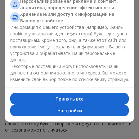
Персонализированная реклама и контент,
меньше, чем наполнение. Именно праздничное оформление
аналитика, определение эффективности
превращает обычный букет в корзине из фруктов в
Хранение и/или доступ к информации на
гастрономический подарок. В компании
Flowers.ua
мы
Вашем устройстве
всегда учитываем пожелания клиента при создании декора.
Информация с Вашего устройства (например, файлы
При формировании композиции используются натуральные
cookie и уникальные идентификаторы) будет доступна
материалы, продуманная упаковка вкуса и, конечно,
поставщикам. Кроме того, они, а также этот сайт или
декоративные элементы, соответствующие событию.
приложение смогут сохранять информацию с Вашего
По желанию клиента корзина с фруктами может быть
устройства и обрабатывать Ваши персональные
оформлена в прозрачной пленке или стильной коробке —
данные.
всегда с праздничной подачей, которая выглядит аккуратно
Некоторые поставщики могут использовать Ваши
и презентабельно.
данные на основании законного интереса. Вы можете
изменить свой выбор позже по ссылке внизу страницы.
Тематические фруктовые
композиции для праздников
Принять все
и сезонов
Настройки
Каждое время года имеет свой характер и свои сезонные
плоды, поэтому букет в корзине из фруктов в зависимости
от сезона может отличаться: