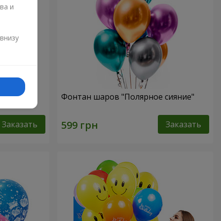
ва и
и
 внизу
Фонтан шаров "Полярное сияние"
Заказать
Заказать