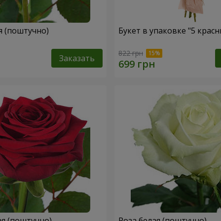
я (поштучно)
Букет в упаковке "5 красн
822 грн
Заказать
ая (поштучно)
Роза белая (поштучно)