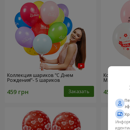
Коллекция шариков "С Днем
Коллекция
Рождения!"- 5 шариков
Маме!" - 5
Заказать
Пе
эф
Хр
Информ
иденти