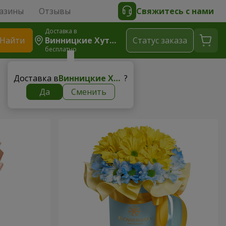
азины
Отзывы
Свяжитесь с нами
Доставка в
Найти
Винницкие Хутора
Cтатус заказа
бесплатно
Доставка в
Винницкие Хутора
?
Да
Сменить