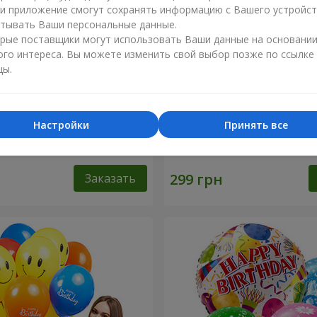
ли приложение смогут сохранять информацию с Вашего устройст
тывать Ваши персональные данные.
рые поставщики могут использовать Ваши данные на основани
ого интереса. Вы можете изменить свой выбор позже по ссылке
цы.
Настройки
Принять все
ров "Шарм"
Шарик "Я тебя люблю"
Заказать