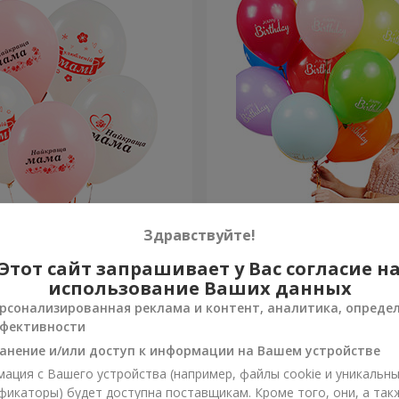
 шариков "Любимой
Коллекция шариков "С Д
Здравствуйте!
 шариков
Рождения" - 3 шарика
Этот сайт запрашивает у Вас согласие н
Заказать
использование Ваших данных
рсонализированная реклама и контент, аналитика, опреде
фективности
анение и/или доступ к информации на Вашем устройстве
ация с Вашего устройства (например, файлы cookie и уникальн
фикаторы) будет доступна поставщикам. Кроме того, они, а так