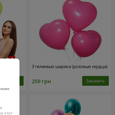
нем
3 гелиевых шарика (розовые сердца)
а
Заказать
Заказать
ление
ые
же этот