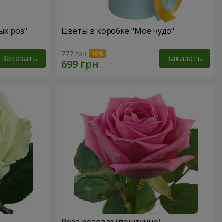
ых роз"
Цветы в коробке "Мое чудо"
777 грн
Заказать
Заказать
Роза розовая (поштучно)