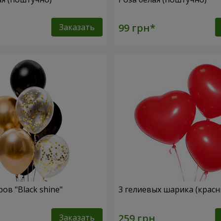
Заказать
ов "Black shine"
3 гелиевых шарика (красн
Заказать