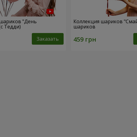
 шариков "День
Коллекция шариков "Смай
(с Тедди)
шариков
Заказать