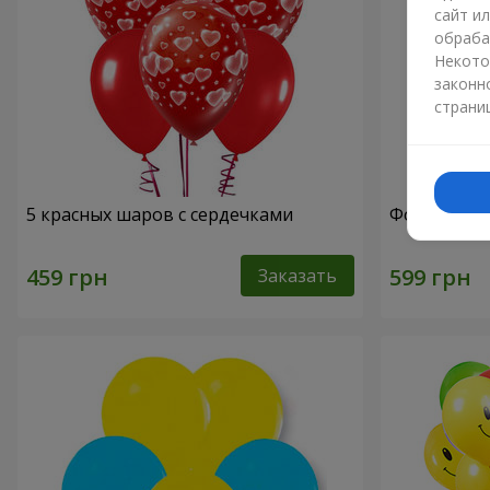
сайт и
обраба
Некото
законн
страни
5 красных шаров с сердечками
Фонтан ша
Заказать