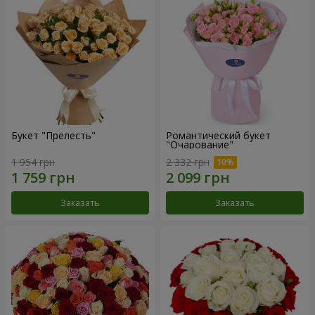
Букет "Прелесть"
Романтический букет
"Очарование"
1 954 грн
2 332 грн
Заказать
Заказать