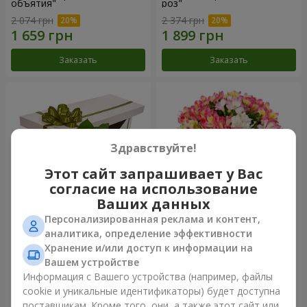
объятия"
роз"
2 074 грн
2 374 грн
Заказать
Заказать
Здравствуйте!
Этот сайт запрашивает у Вас
согласие на использование
Ваших данных
Персонализированная реклама и контент,
Цветы в коробке "15
Букет "Сказка для двоих!"
аналитика, определение эффективности
розовых роз"
Хранение и/или доступ к информации на
2 540 грн
1 399 грн
Вашем устройстве
Информация с Вашего устройства (например, файлы
cookie и уникальные идентификаторы) будет доступна
Заказать
Заказать
поставщикам. Кроме того, они, а также этот сайт или