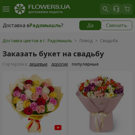
Доставка в
Радомышль
?
Да
Сменить
Доставка в
Радомышль
|
1088 грн
Доставка цветов в г. Радомышль
> Повод > Свадьба
Заказать букет на свадьбу
Cортировка:
дешевые
дорогие
популярные