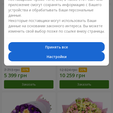
приложение смогут сохранять информацию с Вашего
устройства и обрабатывать Ваши персональные
данные.
Некоторые поставщики могут использовать Ваши
данные на основании законного интереса. Вы можете
изменить свой выбор позже по ссылке внизу страницы.
Принять все
Настройки
Букет "Сила Любви!"
Романтический букет
"Между небом и землей!"
7 713 грн
12 824 грн
Заказать
Заказать