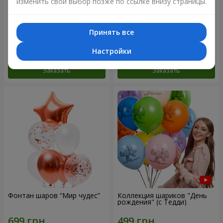
изменить свой выбор позже по ссылке внизу страницы.
Микс гелиевых шариков
Коллекция шариков
"Поздравление!"
"Веселый День Рождения" -
Принять все
3 шарика
Настройки
Заказать
Заказать
Фонтан шаров “Мир чудес”
Коллекция шариков "День
рождения" (с Тедди)