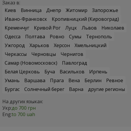
Заказ в:
Киев
Винница
Днепр
Житомир
Запорожье
Ивано-Франковск
Кропивницкий (Кировоград)
Кременчуг
Кривой Рог
Луцк
Львов
Николаев
Одесса
Полтава
Ровно
Сумы
Тернополь
Ужгород
Харьков
Херсон
Хмельницкий
Черкассы
Черновцы
Чернигов
Самар (Новомосковск)
Павлоград
Белая Церковь
Буча
Васильков
Ирпень
Умань
Варшава
Прага
Вена
Берлин
Ревное
Бургас
Солнечный берег
Варна
другие регионы
На других языках:
Укр:
до 700 грн
Eng:
to 700 uah