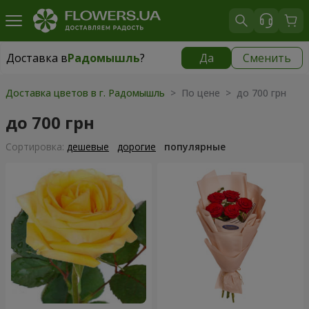
Доставка в
Радомышль
?
Да
Сменить
Доставка в
Радомышль
|
1088 грн
Доставка цветов в г. Радомышль
> По цене > до 700 грн
до 700 грн
Cортировка:
дешевые
дорогие
популярные