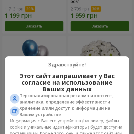
роз"
1 713 грн
2 799 грн
Заказать
Заказать
Здравствуйте!
Этот сайт запрашивает у Вас
согласие на использование
Ваших данных
Персонализированная реклама и контент,
Фонтан шаров "Шарм"
Букет "Киото" из 5 белых
аналитика, определение эффективности
хризантем
Хранение и/или доступ к информации на
1 066 грн
Вашем устройстве
Информация с Вашего устройства (например, файлы
cookie и уникальные идентификаторы) будет доступна
Заказать
Заказать
поставщикам. Кроме того, они, а также этот сайт или