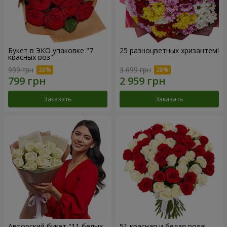
Букет в ЭКО упаковке "7
25 разноцветных хризантем!
красных роз"
999 грн
3 699 грн
Заказать
Заказать
Авторский букет "11 белых
51 красная и белая роза!