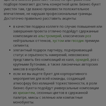
подборе помогают достичь конкретной цели. Бизнес-букет
уместен там, где важно произвести положительное
впечатление, не нарушая профессиональные границы.
Достаточно правильно расставить акценты:
в качестве подарка коллеге по случаю повышения или
завершения проекта отлично подойдут сдержанные
композиции из
альстромерий
, классических
роз
нейтральных оттенков,
эустом
или
гвоздик
премиум-
сегмента;
элегантный подарок партнёру, подчёркивающий
статус и серьёзность намерений, невозможно
представить без композиций из калл,
орхидей
, роз с
крупными бутонами, а также лаконичных авторских
миксов в коробках;
если же вы ищете букет для корпоративного
мероприятия для всей команды, создающий
атмосферу без излишней торжественности, в роли
бизнес-букета подойдут универсальные композиции
из
хризантем
, сезонных цветов в сдержанной
палитре, миксы с зеленью или компактные
монобукеты.