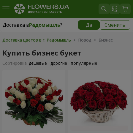
Доставка в
Радомышль
?
Да
Сменить
Доставка в
Радомышль
|
1088 грн
Доставка цветов в г. Радомышль
> Повод > Бизнес
Купить бизнес букет
Cортировка:
дешевые
дорогие
популярные