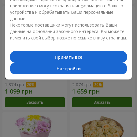
приложение смогут сохранять информацию с Вашего
устройства и обрабатывать Ваши персональные
данные.
Некоторые поставщики могут использовать Ваши
данные на основании законного интереса. Вы можете
изменить свой выбор позже по ссылке внизу страницы.
Принять все
Настройки
Букет "Королева
Цветы в коробке
Карибского моря"
"Помпадур"
1 374 грн
2 074 грн
Заказать
Заказать