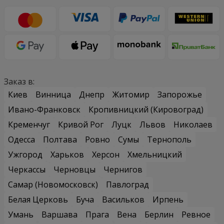
Заказ в:
Киев
Винница
Днепр
Житомир
Запорожье
Ивано-Франковск
Кропивницкий (Кировоград)
Кременчуг
Кривой Рог
Луцк
Львов
Николаев
Одесса
Полтава
Ровно
Сумы
Тернополь
Ужгород
Харьков
Херсон
Хмельницкий
Черкассы
Черновцы
Чернигов
Самар (Новомосковск)
Павлоград
Белая Церковь
Буча
Васильков
Ирпень
Умань
Варшава
Прага
Вена
Берлин
Ревное