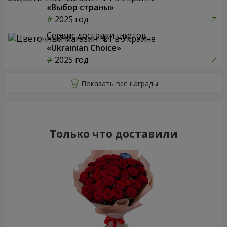
«Выбор страны»
2025 год
Сервис доставки цветов
«Ukrainian Choice»
2025 год
Только что доставили