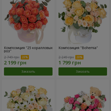
Композиция "25 коралловых
Композиция "Bohemia"
роз"
2 749 грн
2 249 грн
Заказать
Заказать