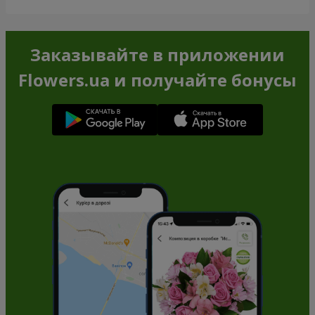
Заказывайте в приложении
Flowers.ua и получайте бонусы