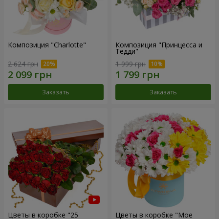
Композиция "Charlotte"
Композиция "Принцесса и
Тедди"
2 624 грн
1 999 грн
Заказать
Заказать
Цветы в коробке "25
Цветы в коробке "Мое