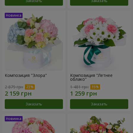
Заказать
Заказать
Композиция "Элора"
Композиция "Летнее
облако"
2 879 грн
1 481 грн
Заказать
Заказать