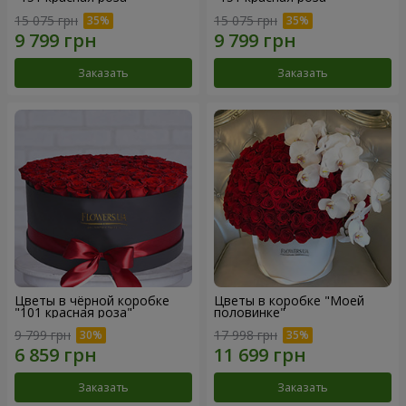
15 075 грн
15 075 грн
Заказать
Заказать
Цветы в чёрной коробке
Цветы в коробке "Моей
"101 красная роза"
половинке"
9 799 грн
17 998 грн
Заказать
Заказать