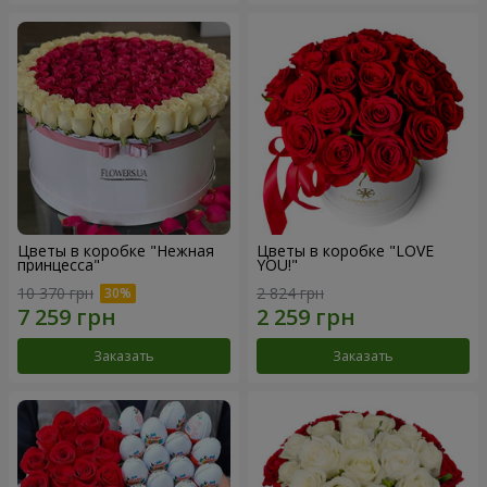
Цветы в коробке "Нежная
Цветы в коробке "LOVE
принцесса"
YOU!"
10 370 грн
2 824 грн
Заказать
Заказать