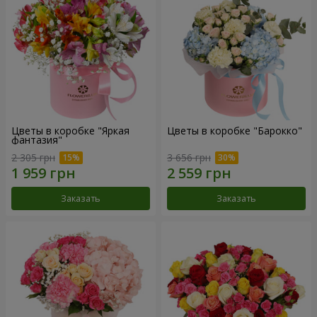
Цветы в коробке "Яркая
Цветы в коробке "Барокко"
фантазия"
2 305 грн
3 656 грн
Заказать
Заказать