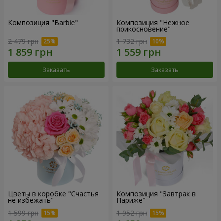
Композиция "Barbie"
Композиция "Нежное
прикосновение"
2 479 грн
1 732 грн
Заказать
Заказать
Цветы в коробке "Счастья
Композиция "Завтрак в
не избежать"
Париже"
1 599 грн
1 952 грн