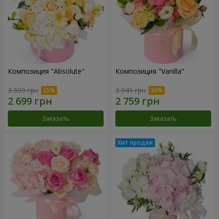
Композиция "Absolute"
Композиция "Vanilla"
3 599 грн
3 941 грн
Заказать
Заказать