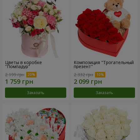
Цветы в коробке
Композиция "Трогательный
"Помпадур"
презент"
2 199 грн
2 332 грн
Заказать
Заказать