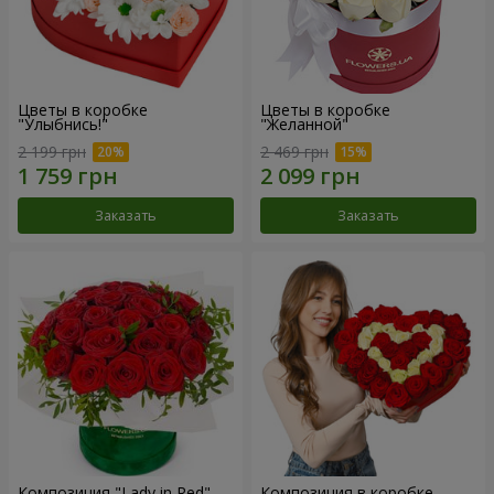
Цветы в коробке
Цветы в коробке
"Улыбнись!"
"Желанной"
2 199 грн
2 469 грн
Заказать
Заказать
Композиция "Lady in Red"
Композиция в коробке