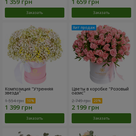
Заказать
Заказать
Композиция "Утренняя
Цветы в коробке "Розовый
звезда"
оазис"
1 554 грн
2 749 грн
Заказать
Заказать