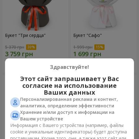
Букет "Три сердца"
Букет "Сафо"
5 370 грн
1 999 грн
Заказать
Заказать
Здравствуйте!
Этот сайт запрашивает у Вас
согласие на использование
Ваших данных
Персонализированная реклама и контент,
аналитика, определение эффективности
Хранение и/или доступ к информации на
Вашем устройстве
Информация с Вашего устройства (например, файлы
cookie и уникальные идентификаторы) будет доступна
поставщикам. Кроме того, они, а также этот сайт или