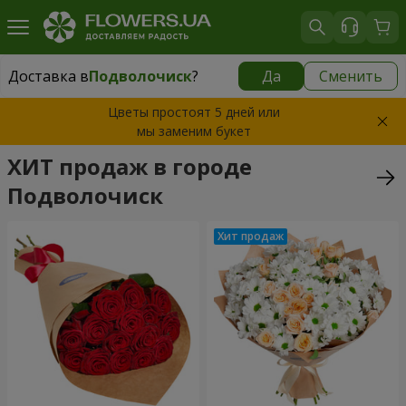
Доставка в
Подволочиск
?
Да
Сменить
Доставка в
Подволочиск
|
638 грн
Цветы простоят 5 дней или
мы заменим букет
ХИТ продаж в городе
Подволочиск