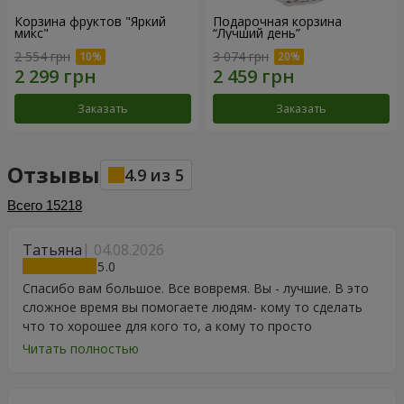
Корзина фруктов "Яркий
Подарочная корзина
микс"
“Лучший день”
2 554 грн
3 074 грн
Заказать
Заказать
Отзывы
4.9
из
5
Всего
15218
Татьяна
04.08.2026
5
Спасибо вам большое. Все вовремя. Вы - лучшие. В это
сложное время вы помогаете людям- кому то сделать
что то хорошее для кого то, а кому то просто
порадоваться цветам, подарку, тортику, поздравлению.
Читать полностью
Особенно, если человек сам себе не может купить даже
в свой День Рождения. Спасибо