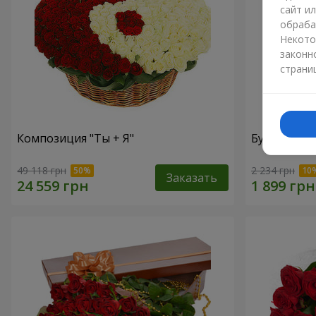
сайт и
обраба
Некото
законн
страни
Композиция "Ты + Я"
Букет "В во
49 118 грн
2 234 грн
Заказать