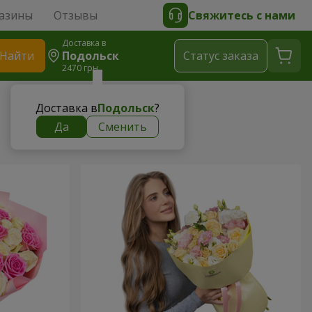
азины
Отзывы
Свяжитесь с нами
Доставка в
Найти
Подольск
Cтатус заказа
2470 грн
Доставка в
Подольск
?
Да
Сменить