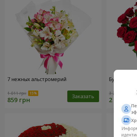
7 нежных альстромерий
Букет "В Д
1 011 грн
3 229 грн
Заказать
Пе
эф
Хр
Информ
иденти