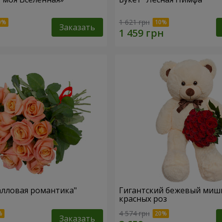
1 621 грн
Заказать
алловая романтика"
Гигантский бежевый мишк
красных роз
4 574 грн
Заказать