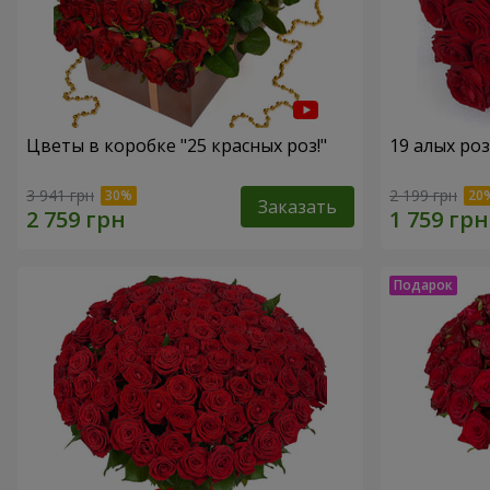
Цветы в коробке "25 красных роз!"
19 алых роз
3 941 грн
2 199 грн
Заказать