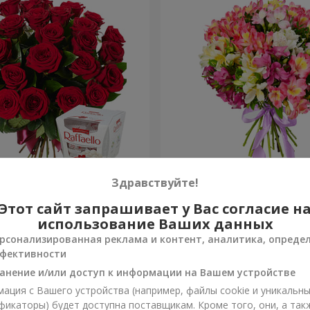
ень рождения, с любовью!"
Букет "Сказка для двоих!"
Здравствуйте!
Этот сайт запрашивает у Вас согласие н
1 399 грн
Заказать
использование Ваших данных
рсонализированная реклама и контент, аналитика, опреде
фективности
анение и/или доступ к информации на Вашем устройстве
ация с Вашего устройства (например, файлы cookie и уникальн
фикаторы) будет доступна поставщикам. Кроме того, они, а так