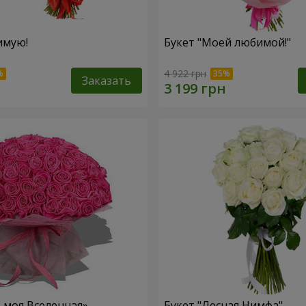
имую!
Букет "Моей любимой!"
4 922 грн
Заказать
– моя Вселенная»
Букет "Лесная Нимфа"