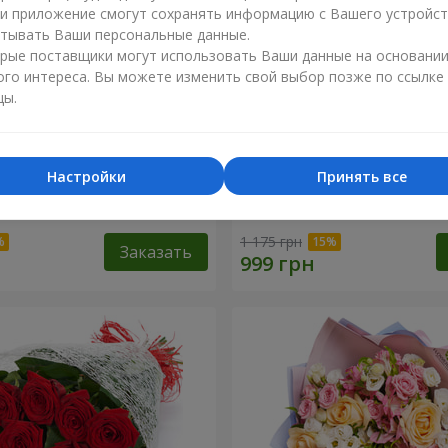
ли приложение смогут сохранять информацию с Вашего устройст
тывать Ваши персональные данные.
рые поставщики могут использовать Ваши данные на основани
ого интереса. Вы можете изменить свой выбор позже по ссылке
цы.
Настройки
Принять все
сторге от тебя!"
11 красных роз
1 175 грн
Заказать