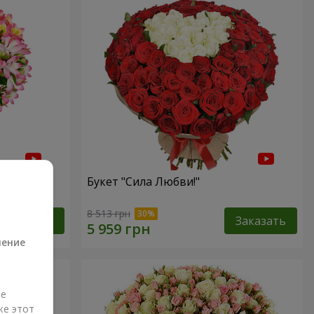
Букет "Сила Любви!"
а
8 513 грн
Заказать
Заказать
ление
ые
же этот