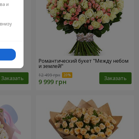
ва и
и
 внизу
Романтический букет "Между небом
и землей!"
12 499 грн
Заказать
Заказать