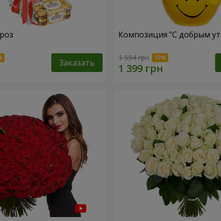
 роз
Композиция "С добрым ут
1 554 грн
Заказать