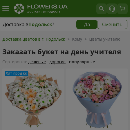
Доставка в
Подольск
?
Да
Сменить
Доставка в
Подольск
|
2470 грн
Доставка цветов в г. Подольск
> Кому > Цветы учителю
Заказать букет на день учителя
Cортировка:
дешевые
дорогие
популярные