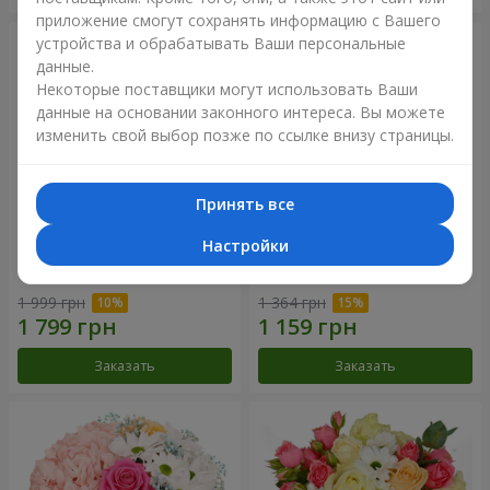
приложение смогут сохранять информацию с Вашего
устройства и обрабатывать Ваши персональные
данные.
Некоторые поставщики могут использовать Ваши
данные на основании законного интереса. Вы можете
изменить свой выбор позже по ссылке внизу страницы.
Принять все
Настройки
Букет "Сказочная осень"
Композиция "Летнее
облако"
1 999 грн
1 364 грн
Заказать
Заказать