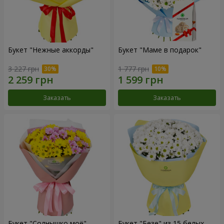
Букет "Нежные аккорды"
Букет "Маме в подарок"
3 227 грн
1 777 грн
Заказать
Заказать
Букет "Солнышко моё"
Букет "Безе" из 15 белых