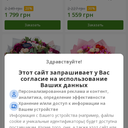
2 249 грн
2 227 грн
Заказать
Заказать
Здравствуйте!
Этот сайт запрашивает у Вас
согласие на использование
Ваших данных
Персонализированная реклама и контент,
Букет "Все для тебя...!"
Букет "Нежная любовь"
аналитика, определение эффективности
Хранение и/или доступ к информации на
4 949 грн
1 399 грн
Вашем устройстве
Информация с Вашего устройства (например, файлы
cookie и уникальные идентификаторы) будет доступна
Заказать
Заказать
поставщикам. Кроме того, они, а также этот сайт или