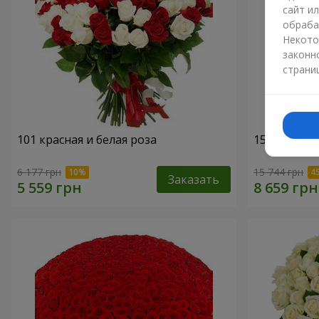
сайт и
обраба
Некото
законн
страни
101 красная и белая роза
151 красна
6 177 грн
15 744 грн
Заказать