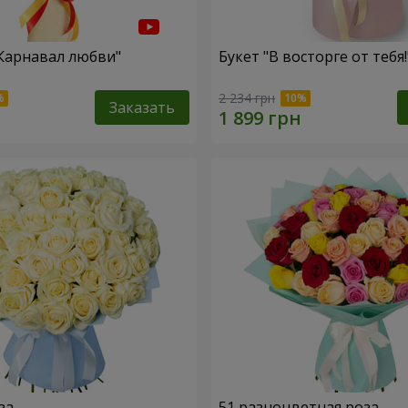
"Карнавал любви"
Букет "В восторге от тебя!
2 234 грн
Заказать
за
51 разноцветная роза