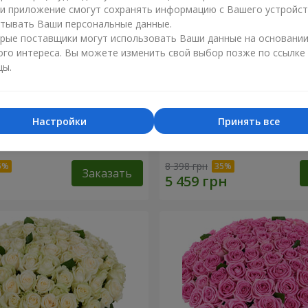
ли приложение смогут сохранять информацию с Вашего устройст
тывать Ваши персональные данные.
рые поставщики могут использовать Ваши данные на основани
ого интереса. Вы можете изменить свой выбор позже по ссылке
цы.
Настройки
Принять все
я роза
101 разноцветная роза
8 398 грн
Заказать