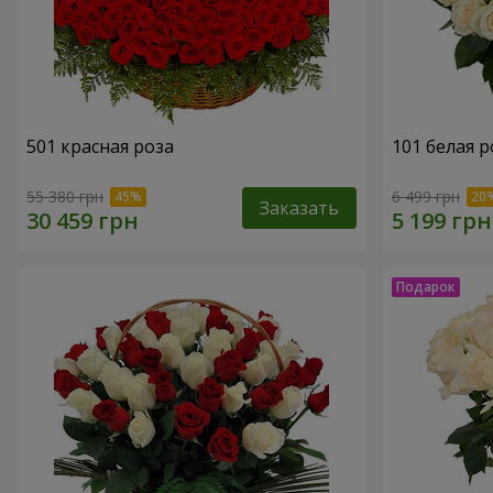
501 красная роза
101 белая р
55 380 грн
6 499 грн
Заказать