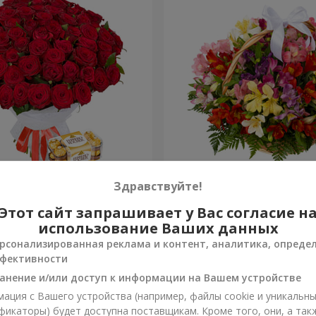
 роз
Корзина альстромерий "А
Здравствуйте!
Этот сайт запрашивает у Вас согласие н
3 128 грн
Заказать
использование Ваших данных
рсонализированная реклама и контент, аналитика, опреде
фективности
анение и/или доступ к информации на Вашем устройстве
ация с Вашего устройства (например, файлы cookie и уникальн
фикаторы) будет доступна поставщикам. Кроме того, они, а так