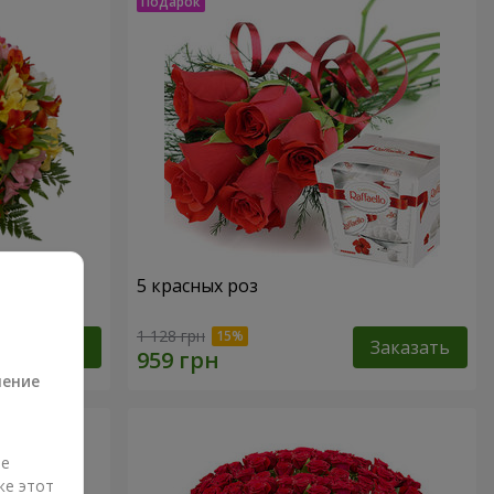
кварель"
5 красных роз
а
1 128 грн
Заказать
Заказать
ление
ые
же этот