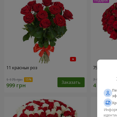
11 красных роз
75 красных
1 175 грн
7 141 грн
Заказать
Пе
эф
Хр
Информ
иденти