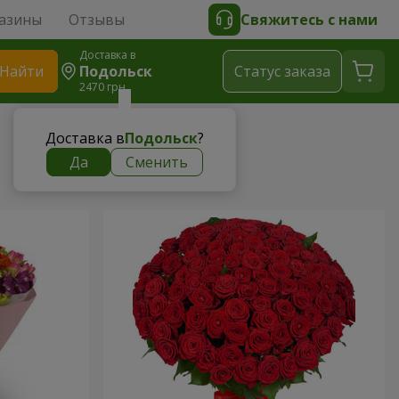
азины
Отзывы
Свяжитесь с нами
Доставка в
Найти
Подольск
Cтатус заказа
2470 грн
Доставка в
Подольск
?
Да
Сменить