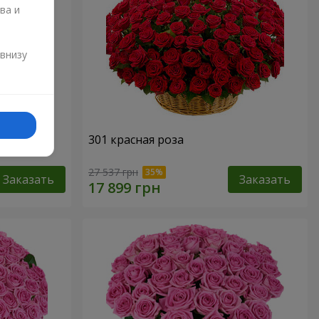
ва и
и
 внизу
301 красная роза
27 537 грн
Заказать
Заказать