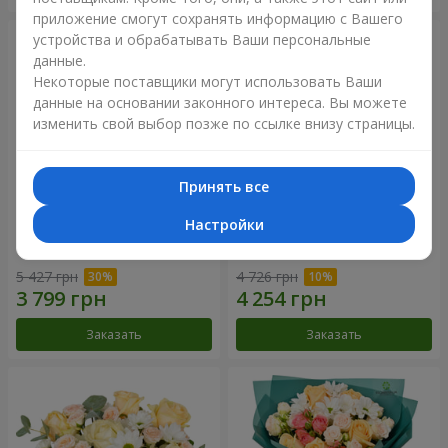
приложение смогут сохранять информацию с Вашего
устройства и обрабатывать Ваши персональные
данные.
Некоторые поставщики могут использовать Ваши
данные на основании законного интереса. Вы можете
изменить свой выбор позже по ссылке внизу страницы.
Принять все
Настройки
Цветы в коробке "Барокко"
Букет "Розовый вкус
ванили"
5 427 грн
4 726 грн
Заказать
Заказать