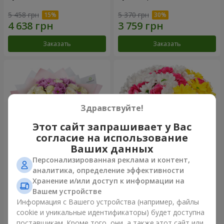
5 458 грн
5 370 грн
Заказать
Заказать
Здравствуйте!
Этот сайт запрашивает у Вас
согласие на использование
Ваших данных
Персонализированная реклама и контент,
Букет "Дежавю"
Цветы в коробке "Мое
аналитика, определение эффективности
сердце"
Хранение и/или доступ к информации на
6 774 грн
2 069 грн
Вашем устройстве
Информация с Вашего устройства (например, файлы
cookie и уникальные идентификаторы) будет доступна
Заказать
Заказать
поставщикам. Кроме того, они, а также этот сайт или