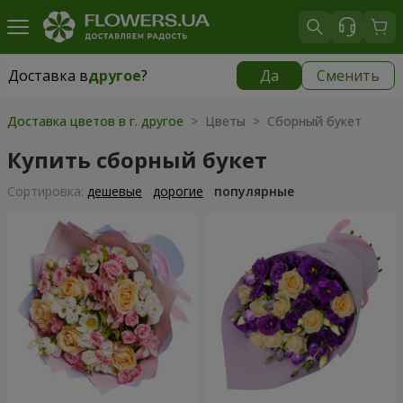
Доставка в
другое
?
Да
Сменить
Доставка в
другое
|
149 грн
Доставка цветов в г. другое
> Цветы > Сборный букет
Купить сборный букет
Cортировка:
дешевые
дорогие
популярные