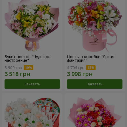
Букет цветов "Чудесное
Цветы в коробке "Яркая
настроение"
фантазия"
3 909 грн
4 704 грн
Заказать
Заказать