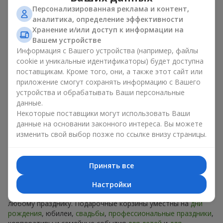
вы можете купить подарочные корзины. Подарочная
Персонализированная реклама и контент,
корзина с изысканными угощениями к празднику, фруктами,
аналитика, определение эффективности
вкусным чаем или даже алкогольными напитками
Хранение и/или доступ к информации на
становится идеальным дополнением к цветам или
Вашем устройстве
самостоятельным презентом. Идеальный набор,
Информация с Вашего устройства (например, файлы
лаконичное оформление и изысканный букет, как
cookie и уникальные идентификаторы) будет доступна
финальный акцент — стоит купить подарочные корзины,
поставщикам. Кроме того, они, а также этот сайт или
чтобы всё это оказалось в ваших руках.
приложение смогут сохранять информацию с Вашего
устройства и обрабатывать Ваши персональные
Купить подарочные корзины — это не просто приобрести
данные.
банальную вещь. Сегодня купить подарочные корзины —
Некоторые поставщики могут использовать Ваши
это универсальный подарок для всех, который легко
адаптируется под повод, характер человека и даже формат
данные на основании законного интереса. Вы можете
отношений — от романтических до деловых.
изменить свой выбор позже по ссылке внизу страницы.
Когда уместно дарить
Принять все
подарочную корзину?
Настройки
Купить подарочные корзины — отличное решение к
любому празднику. Подарочные корзины уместны на
дни
рождения
, юбилеи,
свадьбы
,
профессиональные праздники
,