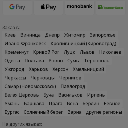
Заказ в:
Киев
Винница
Днепр
Житомир
Запорожье
Ивано-Франковск
Кропивницкий (Кировоград)
Кременчуг
Кривой Рог
Луцк
Львов
Николаев
Одесса
Полтава
Ровно
Сумы
Тернополь
Ужгород
Харьков
Херсон
Хмельницкий
Черкассы
Черновцы
Чернигов
Самар (Новомосковск)
Павлоград
Белая Церковь
Буча
Васильков
Ирпень
Умань
Варшава
Прага
Вена
Берлин
Ревное
Бургас
Солнечный берег
Варна
другие регионы
На других языках: