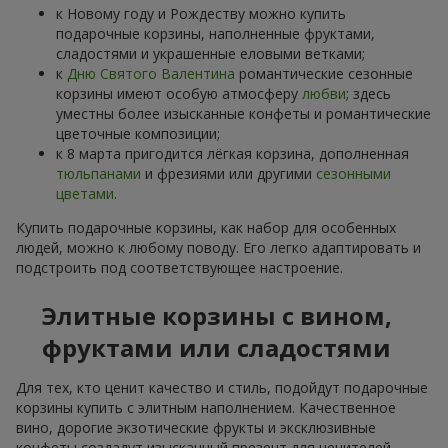
к Новому году и Рождеству можно купить
подарочные корзины, наполненные фруктами,
сладостями и украшенные еловыми ветками;
к
Дню Святого Валентина
романтические сезонные
корзины имеют особую атмосферу
любви
; здесь
уместны более изысканные конфеты и романтические
цветочные композиции;
к 8 марта пригодится лёгкая корзина, дополненная
тюльпанами
и фрезиями или другими
сезонными
цветами
.
Купить подарочные корзины, как набор для особенных
людей, можно к любому поводу. Его легко адаптировать и
подстроить под соответствующее настроение.
Элитные корзины с вином,
фруктами или сладостями
Для тех, кто ценит качество и стиль, подойдут подарочные
корзины купить с элитным наполнением. Качественное
вино, дорогие экзотические фрукты и эксклюзивные
конфеты создадут изысканный презент для ценителей