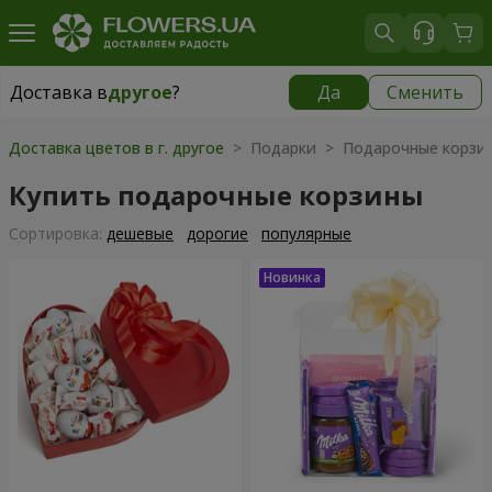
Доставка в
другое
?
Да
Сменить
Доставка в
другое
|
149 грн
Доставка цветов в г. другое
> Подарки > Подарочные корзи
Купить подарочные корзины
Cортировка:
дешевые
дорогие
популярные