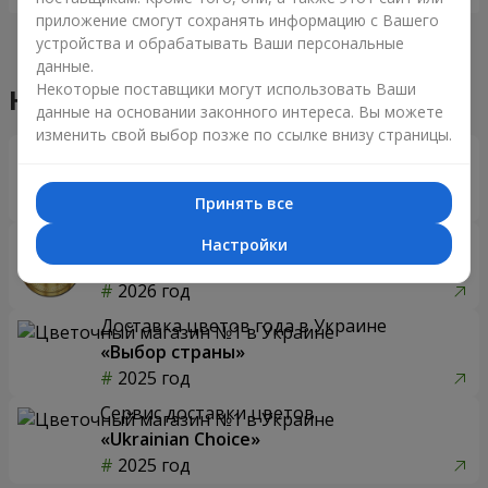
приложение смогут сохранять информацию с Вашего
устройства и обрабатывать Ваши персональные
данные.
Некоторые поставщики могут использовать Ваши
Наши достижения
данные на основании законного интереса. Вы можете
изменить свой выбор позже по ссылке внизу страницы.
Доставка цветов года в Украине
«Выбор страны»
2026 год
Принять все
Лучший цветочный магазин
Настройки
«Ukrainian Business Award»
2026 год
Доставка цветов года в Украине
«Выбор страны»
2025 год
Сервис доставки цветов
«Ukrainian Choice»
2025 год