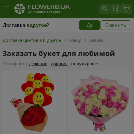
Доставка в
другое
?
Да
Сменить
Доставка в
другое
|
149 грн
Доставка цветов в г. другое
> Повод > Люблю
Заказать букет для любимой
Cортировка:
дешевые
дорогие
популярные