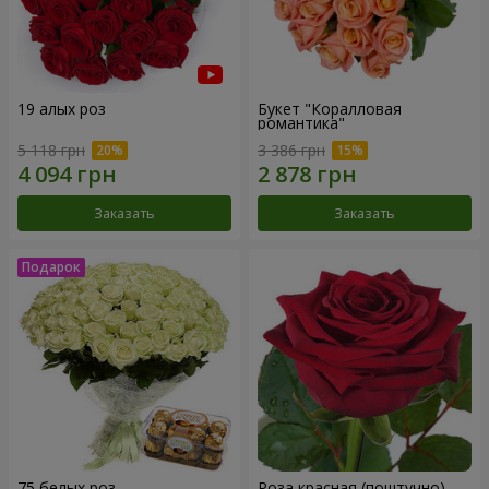
19 алых роз
Букет "Коралловая
романтика"
5 118 грн
3 386 грн
Заказать
Заказать
75 белых роз
Роза красная (поштучно)