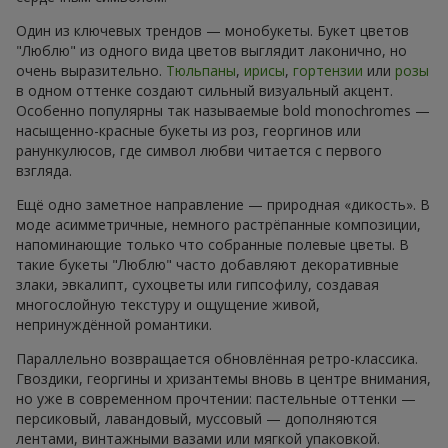
Один из ключевых трендов — монобукеты. Букет цветов
"Люблю" из одного вида цветов выглядит лаконично, но
очень выразительно.
Тюльпаны
,
ирисы
,
гортензии
или
розы
в одном оттенке создают сильный визуальный акцент.
Особенно популярны так называемые bold monochromes —
насыщенно-красные букеты из роз, георгинов или
ранункулюсов, где символ любви читается с первого
взгляда.
Ещё одно заметное направление — природная «дикость». В
моде асимметричные, немного растрёпанные композиции,
напоминающие только что собранные полевые цветы. В
такие букеты "Люблю" часто добавляют декоративные
злаки, эвкалипт, сухоцветы или гипсофилу, создавая
многослойную текстуру и ощущение живой,
непринуждённой романтики.
Параллельно возвращается обновлённая ретро-классика.
Гвоздики, георгины и хризантемы вновь в центре внимания,
но уже в современном прочтении: пастельные оттенки —
персиковый, лавандовый, муссовый — дополняются
лентами, винтажными вазами или мягкой упаковкой.