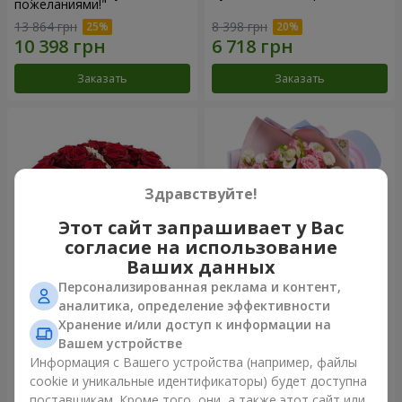
пожеланиями!"
13 864 грн
8 398 грн
Заказать
Заказать
Здравствуйте!
Этот сайт запрашивает у Вас
согласие на использование
Ваших данных
Персонализированная реклама и контент,
Корзина "51 алая роза"
Букет "Сказка моей жизни"
аналитика, определение эффективности
Хранение и/или доступ к информации на
14 170 грн
3 332 грн
Вашем устройстве
Информация с Вашего устройства (например, файлы
cookie и уникальные идентификаторы) будет доступна
Заказать
Заказать
поставщикам. Кроме того, они, а также этот сайт или