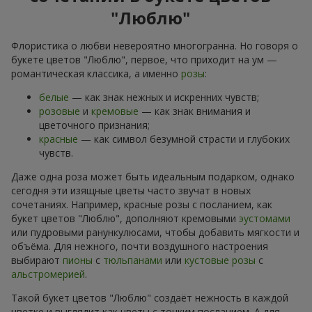
"Люблю"
Флористика о любви невероятно многогранна. Но говоря о
букете цветов "Люблю", первое, что приходит на ум —
романтическая классика, а именно
розы
:
белые
— как знак нежных и искренних чувств;
розовые
и
кремовые
— как знак внимания и
цветочного признания;
красные
— как символ безумной страсти и глубоких
чувств.
Даже одна роза может быть идеальным подарком, однако
сегодня эти изящные цветы часто звучат в новых
сочетаниях. Например, красные розы с посланием, как
букет цветов "Люблю", дополняют кремовыми
эустомами
или пудровыми ранункулюсами, чтобы добавить мягкости и
объёма. Для нежного, почти воздушного настроения
выбирают
пионы
с
тюльпанами
или
кустовые розы
с
альстромерией
.
Такой букет цветов "Люблю" создаёт нежность в каждой
цветке и выглядит как цветы с тонким посланием. А для