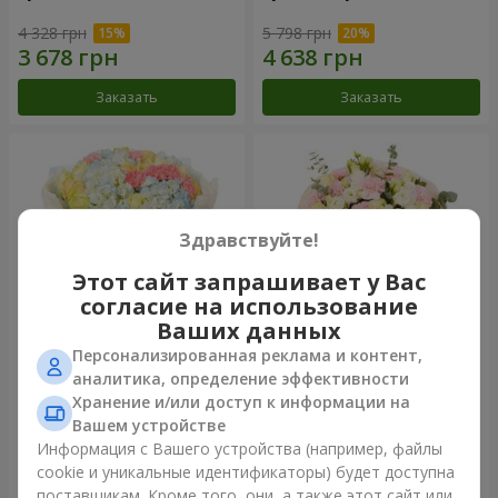
4 328 грн
5 798 грн
Заказать
Заказать
Здравствуйте!
Этот сайт запрашивает у Вас
согласие на использование
Ваших данных
Персонализированная реклама и контент,
Букет "Небесная лазурь"
Букет "Secret"
аналитика, определение эффективности
Хранение и/или доступ к информации на
11 469 грн
5 971 грн
Вашем устройстве
Информация с Вашего устройства (например, файлы
cookie и уникальные идентификаторы) будет доступна
Заказать
Заказать
поставщикам. Кроме того, они, а также этот сайт или