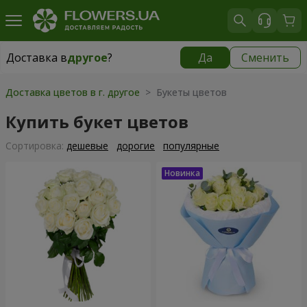
Доставка в
другое
?
Да
Сменить
Доставка в
другое
|
149 грн
Доставка цветов в г. другое
> Букеты цветов
Купить букет цветов
Cортировка:
дешевые
дорогие
популярные