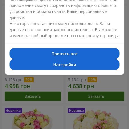
приложение смогут сохранять информацию с Вашего
устройства и обрабатывать Ваши персональные
данные.
Некоторые поставщики могут использовать Ваши
данные на основании законного интереса. Вы можете
изменить свой выбор позже по ссылке внизу страницы.
Принять все
Настройки
Букет "Дуэт гармонии"
Букет "My Lady"
6 198 грн
5 154 грн
Заказать
Заказать