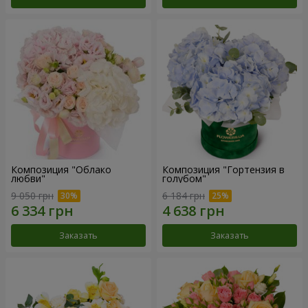
Композиция "Облако
Композиция "Гортензия в
любви"
голубом"
9 050 грн
6 184 грн
Заказать
Заказать