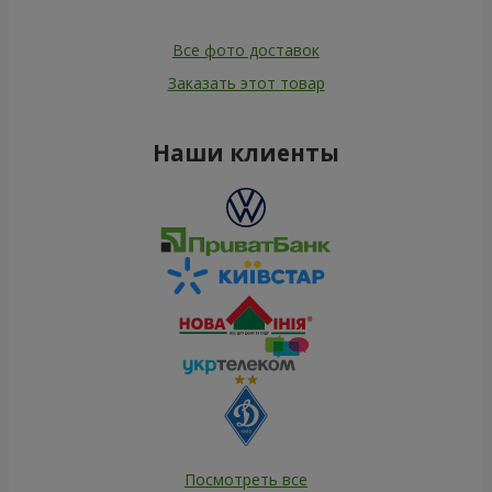
Все фото доставок
Заказать этот товар
Наши клиенты
Посмотреть все