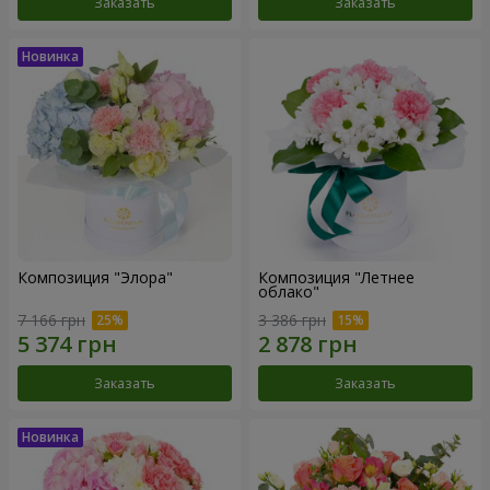
Заказать
Заказать
Композиция "Элора"
Композиция "Летнее
облако"
7 166 грн
3 386 грн
Заказать
Заказать