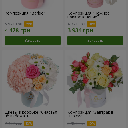
Композиция "Barbie"
Композиция "Нежное
прикосновение"
5 971 грн
4 371 грн
Заказать
Заказать
Цветы в коробке "Счастья
Композиция "Завтрак в
не избежать"
Париже"
2 469 грн
3 950 грн