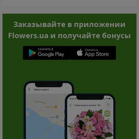
Заказывайте в приложении
Flowers.ua и получайте бонусы