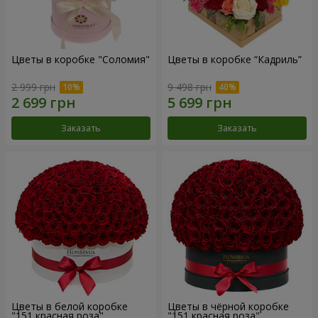
Цветы в коробке "Соломия"
Цветы в коробке “Кадриль”
2 999 грн
9 498 грн
Заказать
Заказать
Цветы в белой коробке
Цветы в чёрной коробке
"151 красная роза"
"151 красная роза"