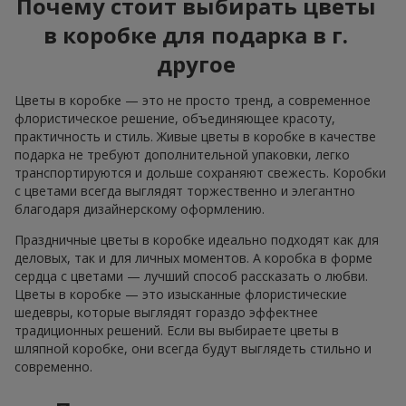
Почему стоит выбирать цветы
в коробке для подарка в г.
другое
Цветы в коробке — это не просто тренд, а современное
флористическое решение, объединяющее красоту,
практичность и стиль. Живые цветы в коробке в качестве
подарка не требуют дополнительной упаковки, легко
транспортируются и дольше сохраняют свежесть. Коробки
с цветами всегда выглядят торжественно и элегантно
благодаря дизайнерскому оформлению.
Праздничные цветы в коробке идеально подходят как для
деловых, так и для личных моментов. А коробка в форме
сердца с цветами — лучший способ рассказать о любви.
Цветы в коробке — это изысканные флористические
шедевры, которые выглядят гораздо эффектнее
традиционных решений. Если вы выбираете цветы в
шляпной коробке, они всегда будут выглядеть стильно и
современно.