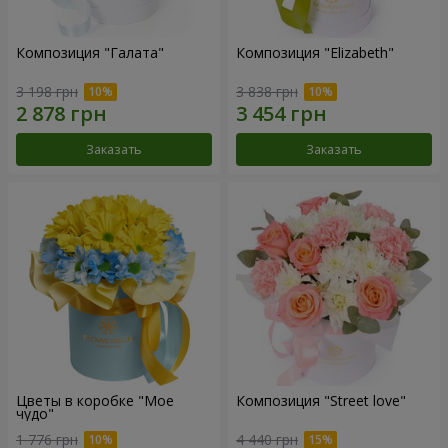
Композиция "Галата"
Композиция "Elizabeth"
3 198 грн
3 838 грн
Заказать
Заказать
Цветы в коробке "Мое
Композиция "Street love"
чудо"
1 776 грн
4 440 грн