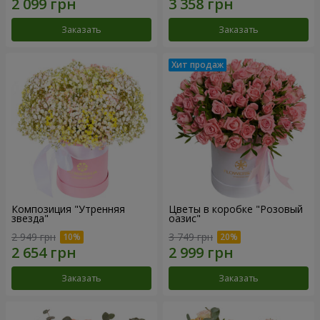
Заказать
Заказать
Композиция "Утренняя
Цветы в коробке "Розовый
звезда"
оазис"
2 949 грн
3 749 грн
Заказать
Заказать