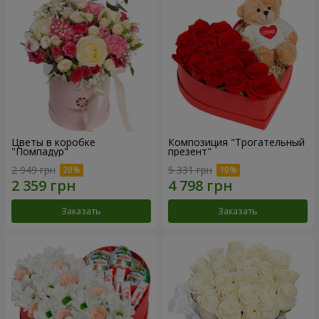
Цветы в коробке
Композиция "Трогательный
"Помпадур"
презент"
2 949 грн
5 331 грн
Заказать
Заказать