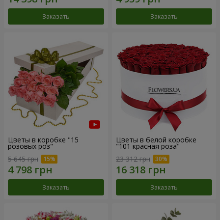
Заказать
Заказать
Цветы в коробке "15
Цветы в белой коробке
розовых роз"
"101 красная роза"
5 645 грн
23 312 грн
Заказать
Заказать