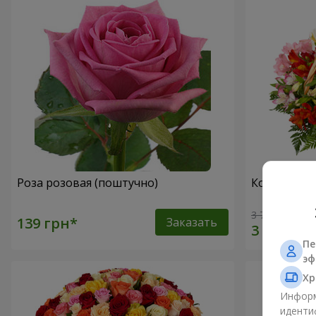
Роза розовая (поштучно)
Корзина ал
3 716 грн
Заказать
Пе
эф
Хр
Информ
иденти