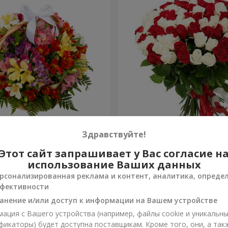
ьстромерий "Акварель"
101 красная и белая роза
Здравствуйте!
Этот сайт запрашивает у Вас согласие н
8 777 грн
Заказать
использование Ваших данных
рсонализированная реклама и контент, аналитика, опреде
фективности
анение и/или доступ к информации на Вашем устройстве
ация с Вашего устройства (например, файлы cookie и уникальн
фикаторы) будет доступна поставщикам. Кроме того, они, а так