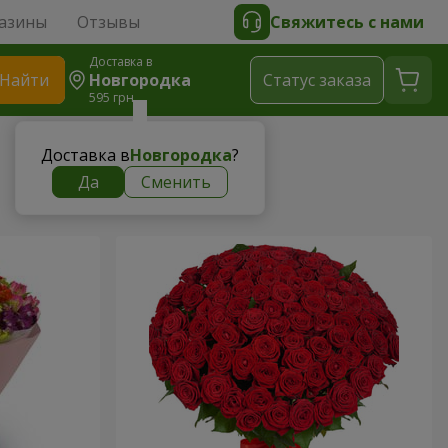
азины
Отзывы
Свяжитесь с нами
Доставка в
Найти
Новгородка
Cтатус заказа
595 грн
Доставка в
Новгородка
?
Да
Сменить