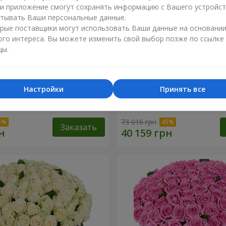
ли приложение смогут сохранять информацию с Вашего устройст
тывать Ваши персональные данные.
рые поставщики могут использовать Ваши данные на основани
ого интереса. Вы можете изменить свой выбор позже по ссылке
цы.
Настройки
Принять все
я роза
501 красная роза
73 016 грн
Заказать