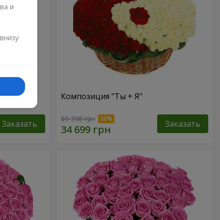
ва и
и
 внизу
Композиция "Ты + Я"
69 398 грн
Заказать
Заказать