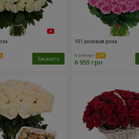
оза
101 розовая роза
9 279 грн
Заказать