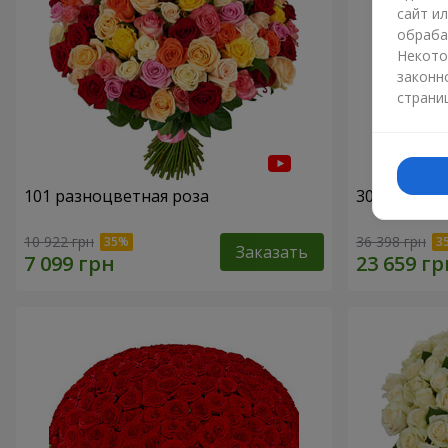
сайт и
обраба
Некото
законн
страни
101 разноцветная роза
301 красна
10 922 грн
36 398 грн
Заказать