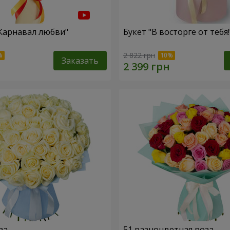
"Карнавал любви"
Букет "В восторге от тебя!
2 822 грн
Заказать
за
51 разноцветная роза