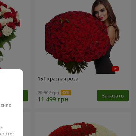
151 красная роза
а
20 907 грн
Заказать
Заказать
ление
ые
же этот