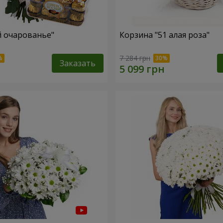
й очарованье"
Корзина "51 алая роза"
7 284 грн
Заказать