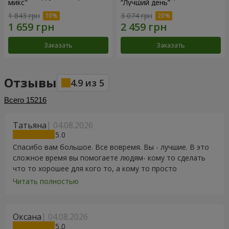
микс"
“Лучший день”
1 843 грн
3 074 грн
Заказать
Заказать
Отзывы
4.9
из
5
Всего
15216
Татьяна
04.08.2026
5
Спасибо вам большое. Все вовремя. Вы - лучшие. В это
сложное время вы помогаете людям- кому то сделать
что то хорошее для кого то, а кому то просто
порадоваться цветам, подарку, тортику, поздравлению.
Читать полностью
Особенно, если человек сам себе не может купить даже
в свой День Рождения. Спасибо
Оксана
04.08.2026
5