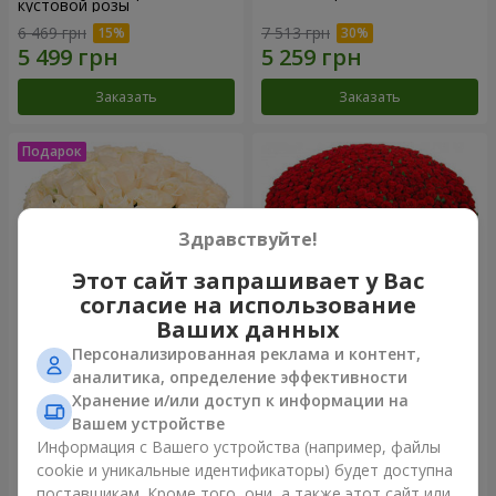
кустовой розы
6 469 грн
7 513 грн
Заказать
Заказать
Здравствуйте!
Этот сайт запрашивает у Вас
согласие на использование
Ваших данных
Персонализированная реклама и контент,
Букет "Очей очарованье"
1000 роз!
аналитика, определение эффективности
Хранение и/или доступ к информации на
4 199 грн
100 832 грн
Вашем устройстве
Информация с Вашего устройства (например, файлы
cookie и уникальные идентификаторы) будет доступна
Заказать
Заказать
поставщикам. Кроме того, они, а также этот сайт или