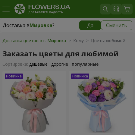
Доставка в
Мировка
?
Да
Сменить
Доставка в
Мировка
|
800 грн
Доставка цветов в г. Мировка
> Кому > Цветы любимой
Заказать цветы для любимой
Cортировка:
дешевые
дорогие
популярные