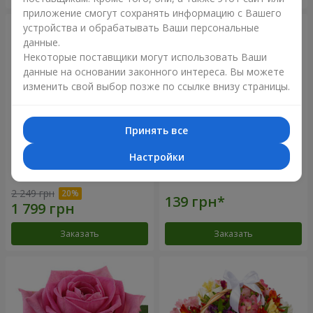
приложение смогут сохранять информацию с Вашего
устройства и обрабатывать Ваши персональные
данные.
Некоторые поставщики могут использовать Ваши
данные на основании законного интереса. Вы можете
изменить свой выбор позже по ссылке внизу страницы.
Принять все
Настройки
Букет из роз "Быть с тобой"
Роза красная (поштучно)
2 249 грн
Заказать
Заказать