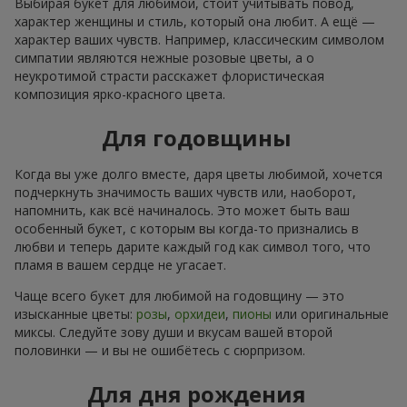
Выбирая букет для любимой, стоит учитывать повод,
характер женщины и стиль, который она любит. А ещё —
характер ваших чувств. Например, классическим символом
симпатии являются нежные розовые цветы, а о
неукротимой страсти расскажет флористическая
композиция ярко-красного цвета.
Для годовщины
Когда вы уже долго вместе, даря цветы любимой, хочется
подчеркнуть значимость ваших чувств или, наоборот,
напомнить, как всё начиналось. Это может быть ваш
особенный букет, с которым вы когда-то признались в
любви и теперь дарите каждый год как символ того, что
пламя в вашем сердце не угасает.
Чаще всего букет для любимой на годовщину — это
изысканные цветы:
розы
,
орхидеи
,
пионы
или оригинальные
миксы. Следуйте зову души и вкусам вашей второй
половинки — и вы не ошибётесь с сюрпризом.
Для дня рождения