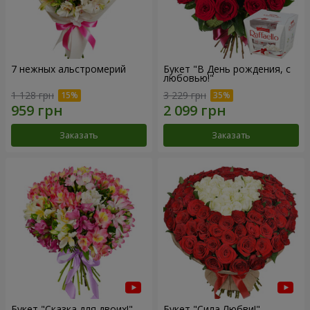
7 нежных альстромерий
Букет "В День рождения, с
любовью!"
1 128 грн
3 229 грн
Заказать
Заказать
Букет "Сказка для двоих!"
Букет "Сила Любви!"