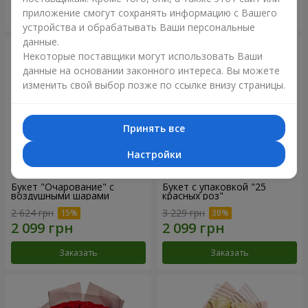
приложение смогут сохранять информацию с Вашего
Заказать
Заказать
устройства и обрабатывать Ваши персональные
данные.
Некоторые поставщики могут использовать Ваши
данные на основании законного интереса. Вы можете
изменить свой выбор позже по ссылке внизу страницы.
Принять все
Настройки
Букет "Очарование" с
Букет с упаковкой "25
воздушными шарами
красных роз"
2 624 грн
3 229 грн
Заказать
Заказать