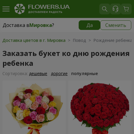
Доставка в
Мировка
?
Да
Сменить
Доставка в
Мировка
|
800 грн
Доставка цветов в г. Мировка
> Повод > Рождение ребенка
Заказать букет ко дню рождения
ребенка
Cортировка:
дешевые
дорогие
популярные