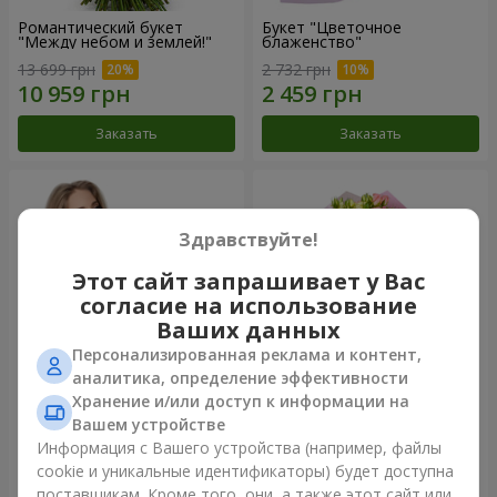
Романтический букет
Букет "Цветочное
"Между небом и землей!"
блаженство"
13 699 грн
2 732 грн
Заказать
Заказать
Здравствуйте!
Этот сайт запрашивает у Вас
согласие на использование
Ваших данных
Персонализированная реклама и контент,
аналитика, определение эффективности
Хранение и/или доступ к информации на
Букет "Королеве сердца"
Микс "Планета роз" из 51
Вашем устройстве
кустовой розы
Информация с Вашего устройства (например, файлы
2 888 грн
6 469 грн
cookie и уникальные идентификаторы) будет доступна
поставщикам. Кроме того, они, а также этот сайт или