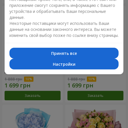
приложение смогут сохранять информацию с Вашего
устройства и обрабатывать Ваши персональные
данные.
Некоторые поставщики могут использовать Ваши
данные на основании законного интереса. Вы можете
изменить свой выбор позже по ссылке внизу страницы.
Принять все
Настройки
Композиция "Нежное
Букет "Розовый вкус
прикосновение"
ванили"
1 888 грн
1 888 грн
Заказать
Заказать