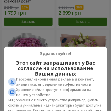
кремовая роза"
2 249 грн
3 856 грн
Заказать
Заказать
Здравствуйте!
Этот сайт запрашивает у Вас
согласие на использование
Ваших данных
Персонализированная реклама и контент,
Букет "Твои хризантемы"
Букет "Панна Котта"
аналитика, определение эффективности
Хранение и/или доступ к информации на
1 599 грн
2 124 грн
Вашем устройстве
Информация с Вашего устройства (например, файлы
cookie и уникальные идентификаторы) будет доступна
Заказать
Заказать
поставщикам. Кроме того, они, а также этот сайт или