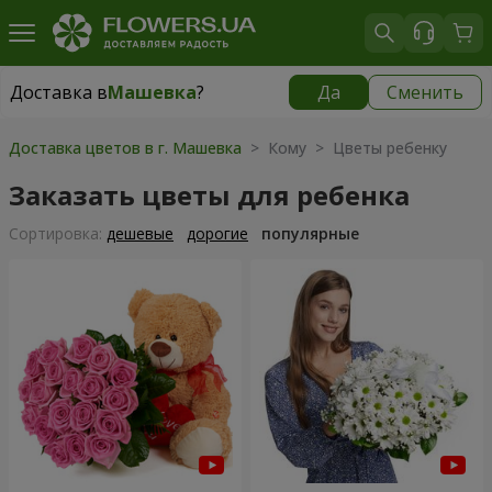
Доставка в
Машевка
?
Да
Сменить
Доставка в
Машевка
|
522 грн
Доставка цветов в г. Машевка
> Кому > Цветы ребенку
Заказать цветы для ребенка
Cортировка:
дешевые
дорогие
популярные