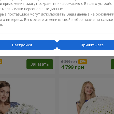
ли приложение смогут сохранять информацию с Вашего устройст
тывать Ваши персональные данные.
рые поставщики могут использовать Ваши данные на основани
ого интереса. Вы можете изменить свой выбор позже по ссылке
цы.
Настройки
Принять все
 роза
Корзина "С наилучшими
пожеланиями!"
6 399 грн
Заказать