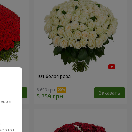
101 белая роза
а
6 699 грн
Заказать
Заказать
ление
ые
же этот