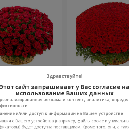
я роза
501 красная роза
Здравствуйте!
Этот сайт запрашивает у Вас согласие н
60 907 грн
Заказать
использование Ваших данных
рсонализированная реклама и контент, аналитика, опреде
фективности
анение и/или доступ к информации на Вашем устройстве
ация с Вашего устройства (например, файлы cookie и уникальн
фикаторы) будет доступна поставщикам. Кроме того, они, а так