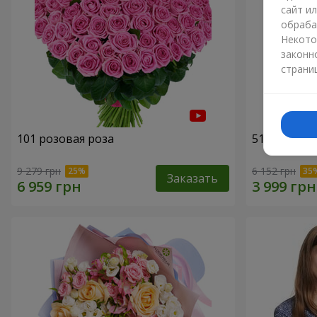
сайт и
обраба
Некото
законн
страни
101 розовая роза
51 розовая
9 279 грн
6 152 грн
Заказать