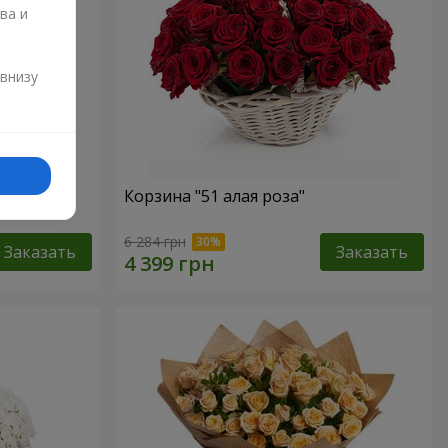
ва и
и
 внизу
Корзина "51 алая роза"
6 284 грн
Заказать
Заказать