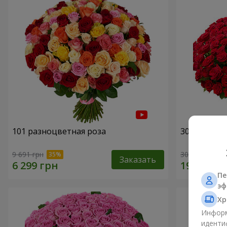
101 разноцветная роза
301 красна
9 691 грн
30 398 грн
Заказать
Пе
эф
Хр
Информ
иденти