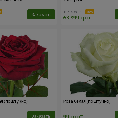
106 498 грн
Заказать
ая (поштучно)
Роза белая (поштучно)
Заказать