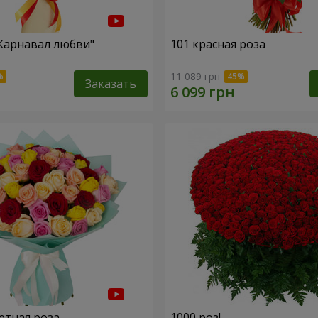
"Карнавал любви"
101 красная роза
11 089 грн
Заказать
етная роза
1000 роз!