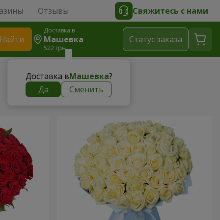
азины
Отзывы
Свяжитесь с нами
Доставка в
Найти
Машевка
Cтатус заказа
522 грн
Доставка в
Машевка
?
Да
Сменить