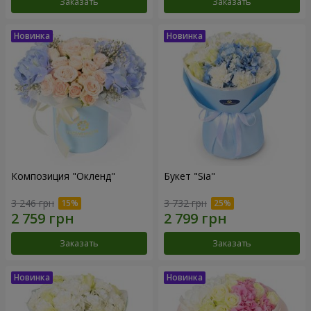
Заказать
Заказать
Композиция "Окленд"
Букет "Sia"
3 246 грн
3 732 грн
Заказать
Заказать