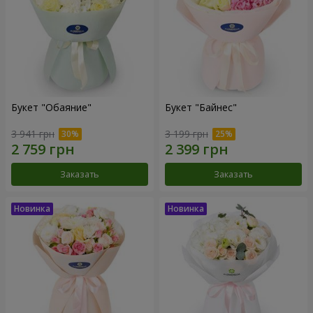
Букет "Обаяние"
Букет "Байнес"
3 941 грн
3 199 грн
Заказать
Заказать