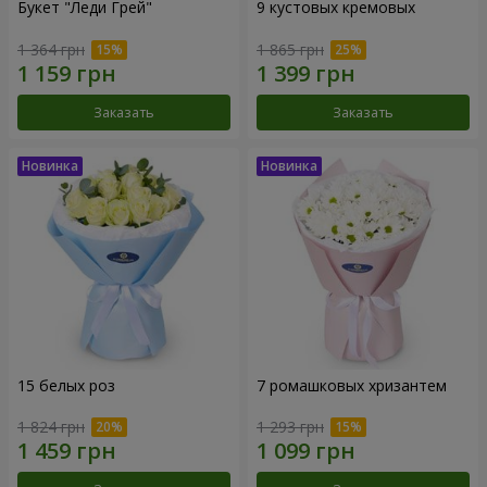
Букет "Леди Грей"
9 кустовых кремовых
1 364 грн
1 865 грн
Заказать
Заказать
15 белых роз
7 ромашковых хризантем
1 824 грн
1 293 грн