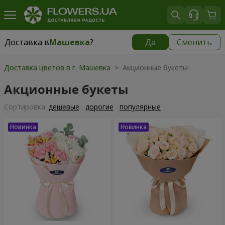
Доставка в
Машевка
?
Да
Сменить
Доставка в
Машевка
|
522 грн
Доставка цветов в г. Машевка
> Акционные букеты
Акционные букеты
Cортировка:
дешевые
дорогие
популярные