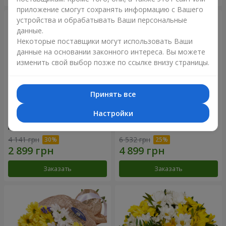
приложение смогут сохранять информацию с Вашего
устройства и обрабатывать Ваши персональные
данные.
Некоторые поставщики могут использовать Ваши
данные на основании законного интереса. Вы можете
изменить свой выбор позже по ссылке внизу страницы.
Принять все
Настройки
Цветы в коробке "25
Композиция в коробке
красных роз!"
"Любимой"
4 141 грн
6 532 грн
Заказать
Заказать