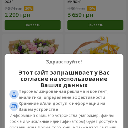
роз"
милой"
2 874 грн
4 305 грн
Заказать
Заказать
Здравствуйте!
Этот сайт запрашивает у Вас
согласие на использование
Ваших данных
Персонализированная реклама и контент,
15 разноцветных эустом
Корзина "Солнышко"
аналитика, определение эффективности
Хранение и/или доступ к информации на
3 332 грн
1 666 грн
Вашем устройстве
Информация с Вашего устройства (например, файлы
cookie и уникальные идентификаторы) будет доступна
Заказать
Заказать
поставщикам. Кроме того, они, а также этот сайт или